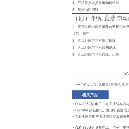
4．三相鼠笼式异步电动机组装
5．绝缘电阻测试
（四）他励直流电动
1．直流他励电动机拆除前数据记录
计算、确定
2．直流他励电动机绕组拆除
3．直流他励电动机线圈绕线
4．直流他励电动机嵌线、组装
>
上一个产品：
YLDJB-01型电机·
相关产品
•
YLK-835A型 电工、电子技能实
•
YL-740A 高级模电、数电实验室成
•
电工技能实训与考核实验室成套设
•
YLK-835G型 通用电工、电子