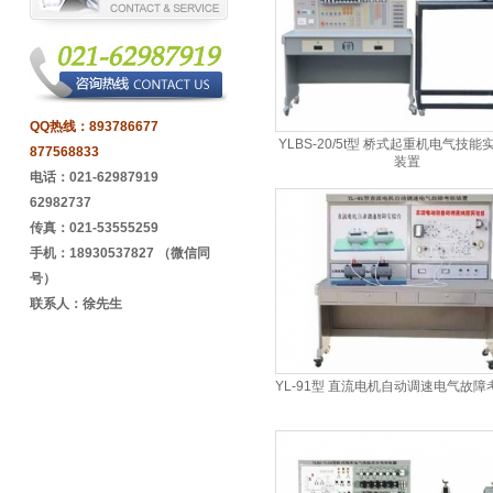
QQ热线：
893786677
YLBS-20/5t型 桥式起重机电气技
877568833
装置
电话：021-62987919
62982737
传真：021-53555259
手机：18930537827 （微信同
号）
联系人：徐先生
YL-91型 直流电机自动调速电气故