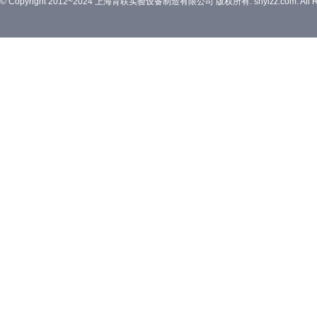
© Copyright 2012~2024 上海育联实验设备制造有限公司 版权所有. shylzz.com. All Rig