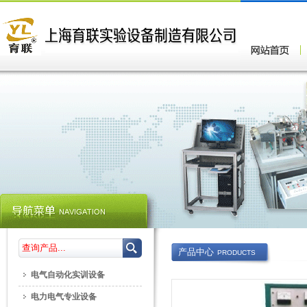
产品中心
PRODUCTS
电气自动化实训设备
电力电气专业设备