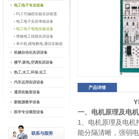
电工电子专业设备
PLC可编程实验实训装置
电工电子实训考核设备
电工电子电拖实验设备
维修电工技能实训设备
单片机,模电数电,通信实验箱
机械自动化实训设备
楼宇,家电,空调实训设备
热工,水工,环保,化工
汽车运用实训设备
产品详情
通用实验室设备
新能源教学设备
一、电机原理及电机
医学专业模型设备
1、电机原理及电机
能分隔清晰，强弱电