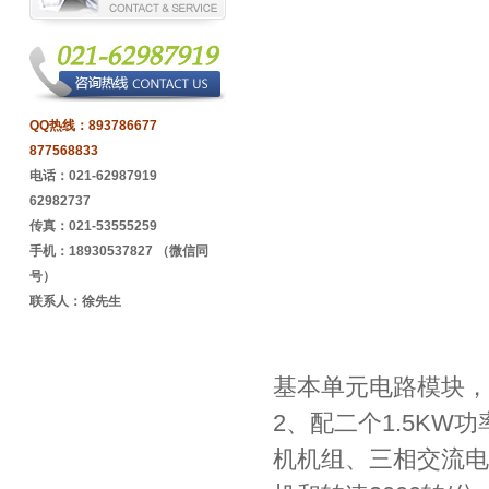
QQ热线：
893786677
877568833
电话：021-62987919
62982737
传真：021-53555259
手机：18930537827 （微信同
号）
联系人：徐先生
基本单元电路模块，
2、配二个1.5K
机机组、三相交流电