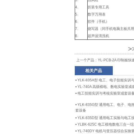
3.
热风枪
4.
折装专用工具
5.
数字万用表
6.
软件（手机）
7.
烧写器（同手机电脑主板共
8.
超声波清洗机
>
上一个产品：
YL-PCB-2A 印制板
相关产品
•
YLK-835A型 电工、电子技能实
•
YL-740A 高级模电、数电实验室成
•
电工技能实训与考核实验室成套设
•
YLK-835G型 通用电工、电子
套设备
•
YLK-835D型 通用电工实验与电
•
YLBK-625C 电工模电数电三合
•
YL-740DY 电机与变压器综合实验