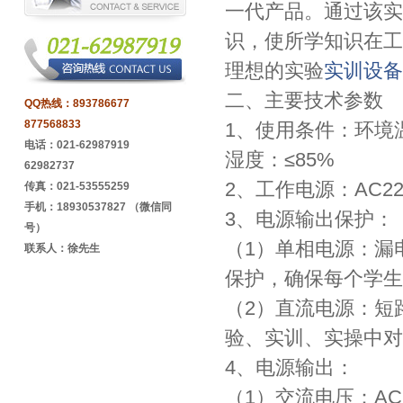
一代产品。通过该实
识，使所学知识在工
理想的实验
实训设备
二、主要技术参数
QQ热线：
893786677
877568833
1、使用条件：环境温
电话：021-62987919
湿度：≤85%
62982737
2、工作电源：AC220
传真：021-53555259
手机：18930537827 （微信同
3、电源输出保护：
号）
（1）单相电源：漏
联系人：徐先生
保护，确保每个学生
（2）直流电源：短
验、实训、实操中对
4、电源输出：
（1）交流电压：AC2