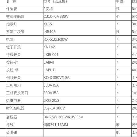
名 称
型号（或规格）
单位
数
保险管
2安培
只
6×
交流接触器
CJ10-l0A 380V
个
6×
指示灯
XD-5
〃
3×
整流二极管
IN5408
只
5×
电阻
RX-510Ω/30W
〃
3×
钮子开关
KN1×2
〃
3×
行程开关
LXl9-001
〃
4×
按钮-红
LAl9-ll
〃
2×
按钮-绿
LAl9-11
〃
4×
倒顺开关
KO-3 380V/10A
〃
１×
三相闸刀
380V l5A
〃
１×
三相双投闸刀
380V l5A
〃
1×
热继电器
JRO-20/3
〃
2×
时间继电器
JS
-1A 380V
〃
2×
7
变压器
BK-25W 380V/6.3V 36V
〃
１×
导线
铜蕊线1.13MM
米
若
尖咀钳
把
１×