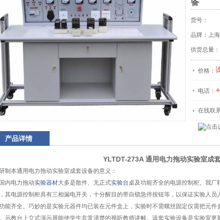
备
货号：
品牌：上海
供货总量：
价格：
+
电话：
在线联
产品详情
YLTDT-273A 通用电力拖动实验室成
研制本通用电力拖动实验室成套设备的意义：
国内电力拖动
实验器材
大多是散件、无正式
实验台
桌及功能齐全的电源控制柜。我厂
，其电源控制柜具有三相漏电开关，十分醒目的带自锁急停按钮等，以保证实验人员
功能齐全。巧妙的是实验元器件均已装在元件盒上，实验时不需螺丝固定仅需把元件
。示教台上立式演示屏能使学生非常清楚的视听教师讲解。该套实验设备是实验室更