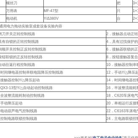
螺丝刀
把
3×
万用表
MF-47型
只
1×
电动机
Y/Δ380V
台
2×
通用电力拖动实验室成套设备实验内容
．闸刀开关正转控制线路
2．接触器点
．具有自锁的正转控制线路
4．具有过找保
．倒顺开关控制正反转控制线路
6．接触器联锁
．按钮联锁的正反转控制线路
8．按钮接触器
．自动往返行程控制线路
10．接触器控制
．时间继电器控制串联电阻降压控制线路
12．手动Y
3．接触器控制Y/△降压起动
14．时间继电器控
．QX3-13型Y/△自动起动控制线路
16．半波整流能耗
．全波整流能耗制动控制线路
18．C620车床电
．手动降压起动
20．单相运行反接
．电动葫芦电气控制线路
22．C6163车床
．控制电路联锁控制线路
24．主电路联锁控