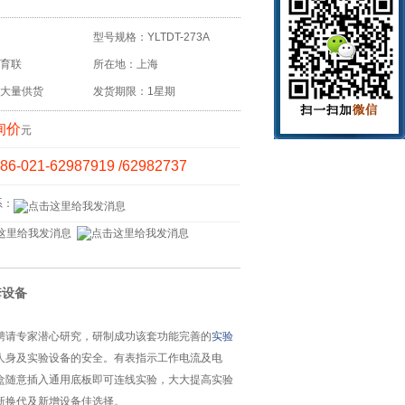
型号规格：YLTDT-273A
育联
所在地：上海
大量供货
发货期限：1星期
询价
元
86-021-62987919 /62982737
系：
套设备
聘请专家潜心研究，研制成功该套功能完善的
实验
人身及实验设备的安全。有表指示工作电流及电
盒随意插入通用底板即可连线实验，大大提高实验
新换代及新增设备佳选择。