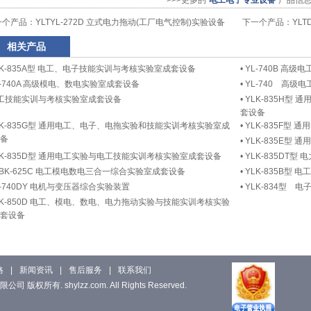
>>>更多的“
电工电子专业设备
”产品信
一个产品：
YLTYL-272D 立式电力拖动(工厂电气控制)实验设备
下一个产品：
YL
相关产品
LK-835A型 电工、电子技能实训与考核实验室成套设备
•
YL-740B 高
L-740A 高级模电、数电实验室成套设备
•
YL-740 高
工技能实训与考核实验室成套设备
•
YLK-835H型
套设备
LK-835G型 通用电工、电子、电拖实验和技能实训考核实验室成
•
YLK-835F型
备
•
YLK-835E型
LK-835D型 通用电工实验与电工技能实训考核实验室成套设备
•
YLK-835DT型
LBK-625C 电工模电数电三合一综合实验室成套设备
•
YLK-835B型
L-740DY 电机与变压器综合实验装置
•
YLK-834型
LK-850D 电工、模电、数电、电力拖动实验与技能实训考核实验
套设备
格
|
新闻资讯
|
售后服务
|
联系我们
版权所有. shylzz.com. All Rights Reserved.