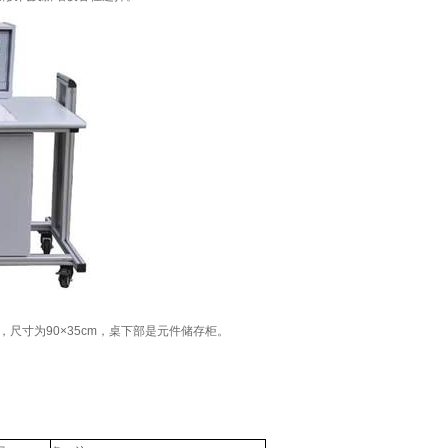
，尺寸为90×35cm，桌下部是元件储存柜。