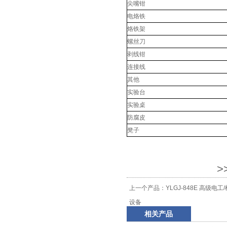
尖嘴钳
电烙铁
烙铁架
螺丝刀
剥线钳
连接线
其他
实验台
实验桌
防腐皮
凳子
>
上一个产品：
YLGJ-848E 高级电
设备
相关产品