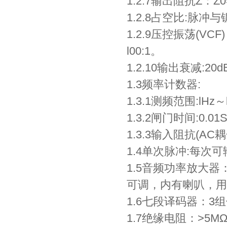
1.2.7输出阻抗Z：Z0
1.2.8占空比:脉
1.2.9压控振荡(
l00:1。
1.2.10输出衰减:20d
1.3频率计数器:
1.3.1测频范围:lHz～
1.3.2闸门时间:0.01
1.3.3输入阻抗(A
1.4单次脉冲:每次
1.5音频功率放大
可调，内有喇叭，用
1.6七段译码器：
1.7绝缘电阻：>5M