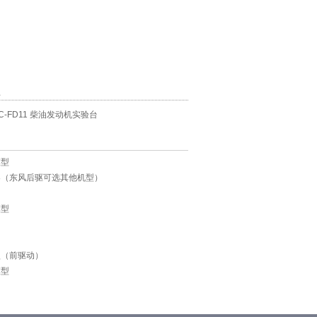
息
QC-FD11 柴油发动机实验台
模型
架（东风后驱可选其他机型）
模型
型（前驱动）
模型