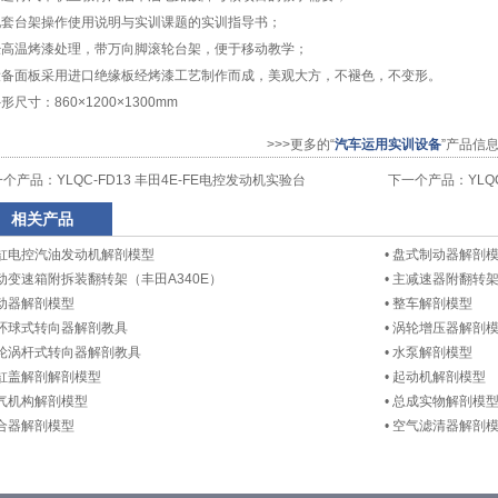
配套台架操作使用说明与实训课题的实训指导书；
经高温烤漆处理，带万向脚滚轮台架，便于移动教学；
设备面板采用进口绝缘板经烤漆工艺制作而成，美观大方，不褪色，不变形。
形尺寸：860×1200×1300mm
>>>更多的“
汽车运用实训设备
”产品信
一个产品：
YLQC-FD13 丰田4E-FE电控发动机实验台
下一个产品：
YL
相关产品
缸电控汽油发动机解剖模型
•
盘式制动器解剖
动变速箱附拆装翻转架（丰田A340E）
•
主减速器附翻转
动器解剖模型
•
整车解剖模型
环球式转向器解剖教具
•
涡轮增压器解剖
轮涡杆式转向器解剖教具
•
水泵解剖模型
缸盖解剖解剖模型
•
起动机解剖模型
气机构解剖模型
•
总成实物解剖模
合器解剖模型
•
空气滤清器解剖