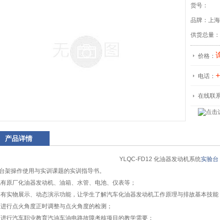
货号：
品牌：上海
供货总量：
价格：
+
电话：
在线联
产品详情
YLQC-FD12 化油器发动机系统
实验台
台架操作使用与实训课题的实训指导书。
配有原厂化油器发动机、油箱、水管、电池、仪表等；
具有实物展示、动态演示功能，让学生了解汽车化油器发动机工作原理与排故基本技能
可进行点火角度正时调整与点火角度的检测；
可进行汽车职业教育汽油车油电路故障考核项目的教学需要；