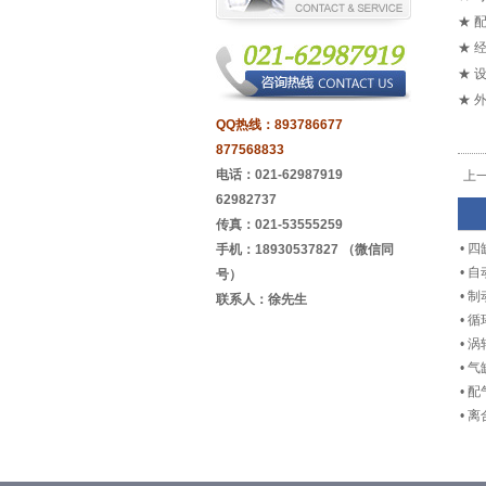
★ 
★ 
★ 
★ 外
QQ热线：
893786677
877568833
电话：021-62987919
上
62982737
传真：021-53555259
•
四
手机：18930537827 （微信同
•
自
号）
•
制
联系人：徐先生
•
循
•
涡
•
气
•
配
•
离