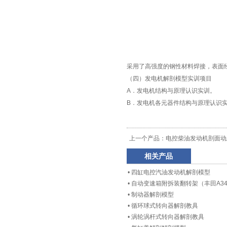
采用了高强度的钢性材料焊接，表面
（四）发电机解剖模型实训项目
A．发电机结构与原理认识实训。
B．发电机各元器件结构与原理认识
上一个产品：
电控柴油发动机剖面动
相关产品
•
四缸电控汽油发动机解剖模型
•
自动变速箱附拆装翻转架（丰田A34
•
制动器解剖模型
•
循环球式转向器解剖教具
•
涡轮涡杆式转向器解剖教具