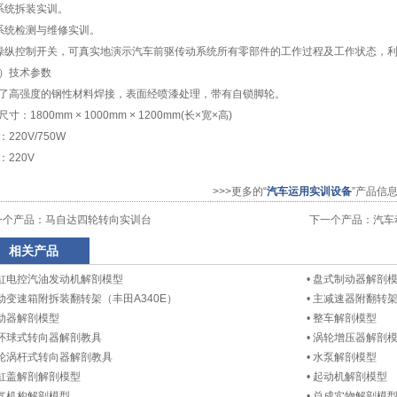
系统拆装实训。
系统检测与维修实训。
操纵控制开关，可真实地演示汽车前驱传动系统所有零部件的工作过程及工作状态，
）技术参数
了高强度的钢性材料焊接，表面经喷漆处理，带有自锁脚轮。
寸：1800mm × 1000mm × 1200mm(长×宽×高)
220V/750W
：220V
>>>更多的“
汽车运用实训设备
”产品信
一个产品：
马自达四轮转向实训台
下一个产品：
汽车
相关产品
缸电控汽油发动机解剖模型
•
盘式制动器解剖
动变速箱附拆装翻转架（丰田A340E）
•
主减速器附翻转
动器解剖模型
•
整车解剖模型
环球式转向器解剖教具
•
涡轮增压器解剖
轮涡杆式转向器解剖教具
•
水泵解剖模型
缸盖解剖解剖模型
•
起动机解剖模型
气机构解剖模型
•
总成实物解剖模