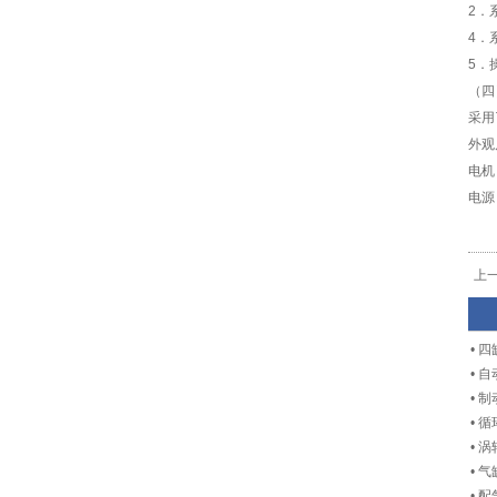
2．
4．
5．
（四
采用
外观尺
电机：
电源
上
•
四
•
自
•
制
•
循
•
涡
•
气
•
配