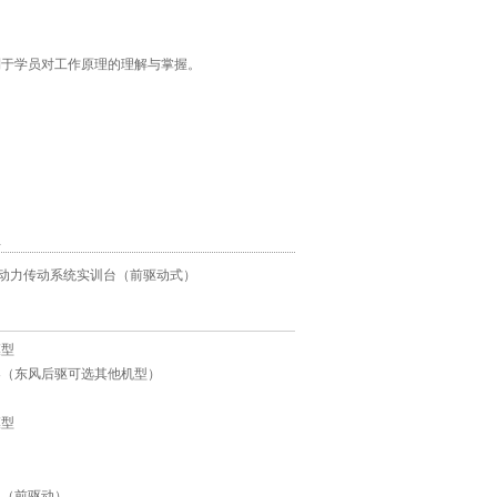
利于学员对工作原理的理解与掌握。
息
动力传动系统实训台（前驱动式）
模型
架（东风后驱可选其他机型）
模型
型（前驱动）