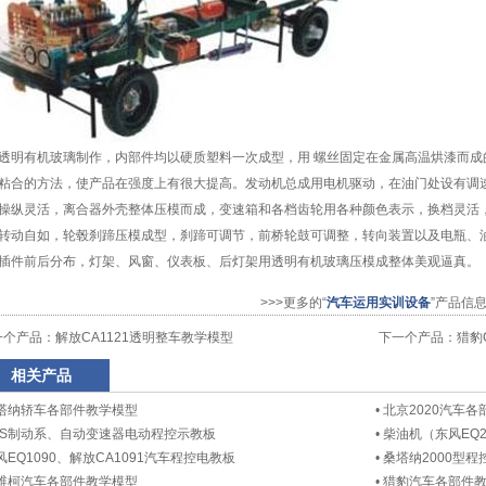
明有机玻璃制作，内部件均以硬质塑料一次成型，用 螺丝固定在金属高温烘漆而成
粘合的方法，使产品在强度上有很大提高。发动机总成用电机驱动，在油门处设有调
操纵灵活，离合器外壳整体压模而成，变速箱和各档齿轮用各种颜色表示，换档灵活
转动自如，轮毂刹蹄压模成型，刹蹄可调节，前桥轮鼓可调整，转向装置以及电瓶、
插件前后分布，灯架、风窗、仪表板、后灯架用透明有机玻璃压模成整体美观逼真。
>>>更多的“
汽车运用实训设备
”产品信
一个产品：
解放CA1121透明整车教学模型
下一个产品：
猎豹
相关产品
塔纳轿车各部件教学模型
•
北京2020汽车
BS制动系、自动变速器电动程控示教板
•
柴油机（东风EQ
风EQ1090、解放CA1091汽车程控电教板
•
桑塔纳2000型程
维柯汽车各部件教学模型
•
猎豹汽车各部件