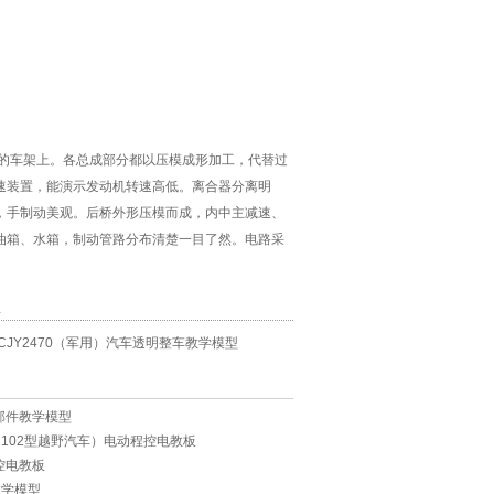
的车架上。各总成部分都以压模成形加工，代替过
速装置，能演示发动机转速高低。离合器分离明
，手制动美观。后桥外形压模而成，内中主减速、
油箱、水箱，制动管路分布清楚一目了然。电路采
息
CJY2470（军用）汽车透明整车教学模型
各部件教学模型
2102型越野汽车）电动程控电教板
控电教板
教学模型