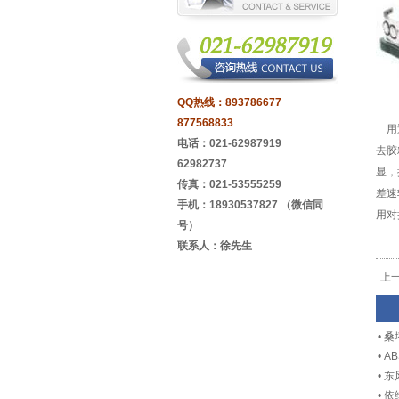
QQ热线：
893786677
877568833
用透
电话：021-62987919
去胶
62982737
显，
传真：021-53555259
差速
手机：18930537827 （微信同
用对
号）
联系人：徐先生
上
•
桑
•
A
•
东
•
依