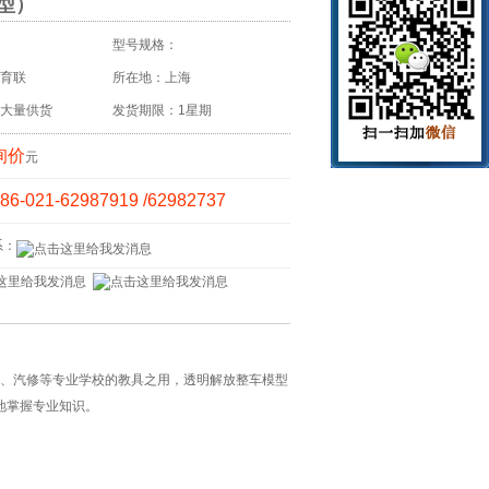
1型）
型号规格：
育联
所在地：上海
大量供货
发货期限：1星期
询价
元
86-021-62987919 /62982737
系：
训、汽修等专业学校的教具之用，透明解放整车模型
地掌握专业知识。