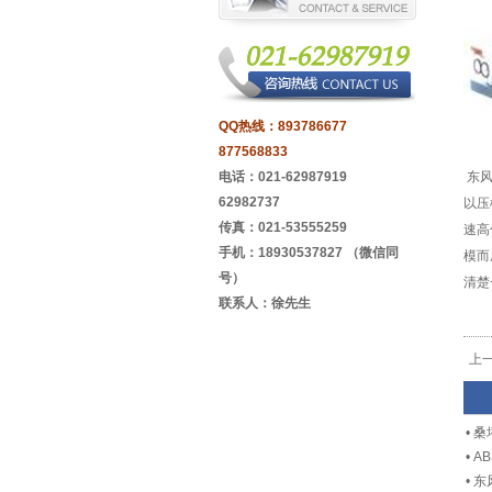
QQ热线：
893786677
877568833
电话：021-62987919
东风
62982737
以压
传真：021-53555259
速高
手机：18930537827 （微信同
模而
号）
清楚
联系人：徐先生
上
•
桑
•
A
•
东