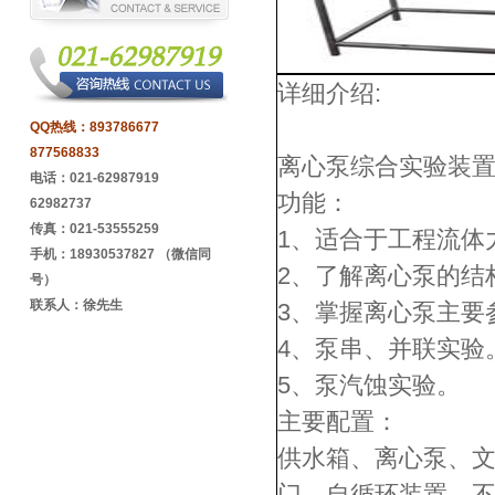
详细介绍:
QQ热线：
893786677
877568833
离心泵综合实验装置 
电话：021-62987919
功能：
62982737
传真：021-53555259
1、适合于工程流体
手机：18930537827 （微信同
2、了解离心泵的结
号）
联系人：徐先生
3、掌握离心泵主要
4、泵串、并联实验
5、泵汽蚀实验。
主要配置：
供水箱、离心泵、
门、自循环装置、