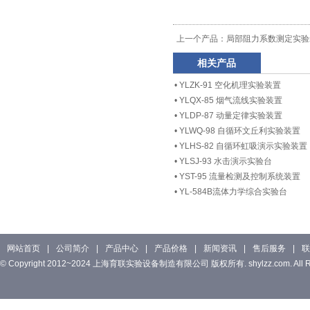
上一个产品：
局部阻力系数测定实验
相关产品
•
YLZK-91 空化机理实验装置
•
YLQX-85 烟气流线实验装置
•
YLDP-87 动量定律实验装置
•
YLWQ-98 自循环文丘利实验装置
•
YLHS-82 自循环虹吸演示实验装置
•
YLSJ-93 水击演示实验台
•
YST-95 流量检测及控制系统装置
•
YL-584B流体力学综合实验台
网站首页
|
公司简介
|
产品中心
|
产品价格
|
新闻资讯
|
售后服务
|
联
© Copyright 2012~2024 上海育联实验设备制造有限公司 版权所有. shylzz.com. All Rig