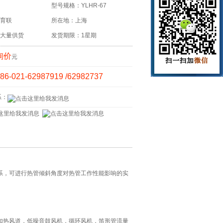
型号规格：YLHR-67
育联
所在地：上海
大量供货
发货期限：1星期
询价
元
86-021-62987919 /62982737
系：
系，可进行热管倾斜角度对热管工作性能影响的实
加热风道，低噪音鼓风机，循环风机，笛形管流量