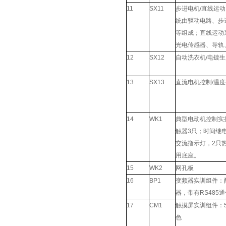
11
SX11
步进电机/直线运
统由驱动电路、步
等组成；直线运动
光电传感器、导轨
12
SX12
自动洗衣机/电镀
13
SX13
直流电机控制/温
14
WK1
典型电动机控制实
触器3只；时间继电
交流指示灯，2只
用底座。
15
WK2
网孔板
16
BP1
变频器实训组件：配
器，带有RS485
17
CM1
触摸屏实训组件：5.7
色