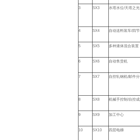
3
SX3
水塔水位/天塔之光
4
SX4
自动送料装车/四
5
SX5
多种液体混合装置
6
SX6
自动售货机
7
SX7
自控轧钢机/邮件
8
SX8
机械手控制/自控
9
SX9
加工中心
10
SX10
四层电梯