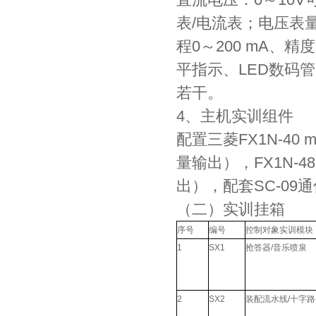
表/电流表；电压表量
程0～200 mA、
平指示、LED数码
若干。
4、主机实训组件
配置三菱FX1N-40
量输出），FX1N-4
出），配套SC-0
（二）实训挂箱
序号
编号
控制对象实训模块
1
SX1
抢答器/音乐喷泉
2
SX2
装配流水线/十字