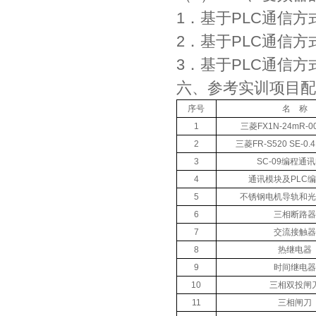
1．基于PLC通信
2．基于PLC通信
3．基于PLC通信
六、参考实训项目配
序号
名 称
1
三菱FX1N-24mR-
2
三菱FR-S520 SE-0
3
SC-09编程通
4
通讯模块及PLC
5
不锈钢电机导轨和光
6
三相断路器
7
交流接触器
8
热继电器
9
时间继电器
10
三相双投闸
11
三相闸刀