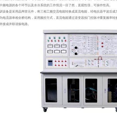
中频电源的各个环节以及水冷系统的工作情况一目了然，直观性强，可操作性高。
训设备是采用晶闸管元件，将三相工频交流电能转换成直流电能，经电抗器平波后成
为电流源单相全桥结构，采用频控方式，直流电能通过逆变器按门控脉冲重复频率转
并接成并联谐振电路。