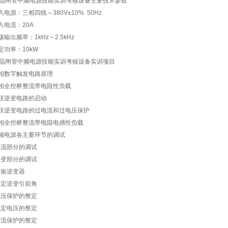
晶闸管中频电源技能实训考核设备主要技术参数
输入电源：三相四线～380V±10% 50Hz
输入电流：20A
荡输出频率：1kHz～2.5kHz
额定功率：10kW
晶闸管中频电源技能实训考核设备实训项目
三相数字触发电路原理
三相全控桥整流带电阻性负载
并联逆变电路的启动
并联逆变电路的过电流和过电压保护
三相全控桥整流带电阻电感性负载
中频电源各主要环节的调试
)整流部分的调试
)逆变部分的调试
)起振逆变器
)整定逆变引前角
)过压保护的整定
)额定电压的整定
)过流保护的整定