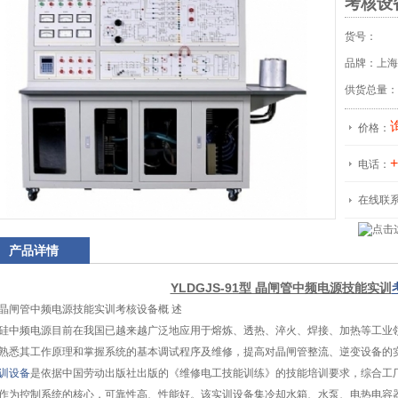
考核设
货号：
品牌：上海
供货总量：
价格：
+
电话：
在线联
产品详情
YLDGJS-91型 晶闸管中频电源技能实训
晶闸管中频电源技能实训考核设备概 述
硅中频电源目前在我国已越来越广泛地应用于熔炼、透热、淬火、焊接、加热等工业
熟悉其工作原理和掌握系统的基本调试程序及维修，提高对晶闸管整流、逆变设备的
训设备
是依据中国劳动出版社出版的《维修电工技能训练》的技能培训要求，综合工
作为控制系统的核心，可靠性高、性能好。该实训设备集冷却水箱、水泵、电热电容