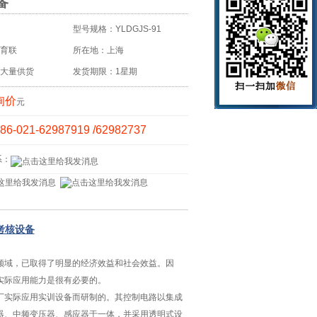
备
型号规格：YLDGJS-91
育联
所在地：上海
大量供货
发货期限：1星期
询价
元
86-021-62987919 /62982737
系：
考核设备
领域，已取得了明显的经济效益和社会效益。因
实际应用能力是很有必要的。
厂实际应用实训设备而研制的。其控制电路以集成
器、中频变压器、感应器于一体，并采用透明式设