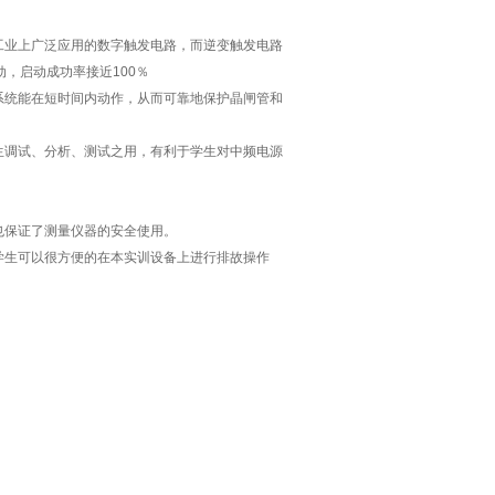
工业上广泛应用的数字触发电路，而逆变触发电路
，启动成功率接近100％
系统能在短时间内动作，从而可靠地保护晶闸管和
生调试、分析、测试之用，有利于学生对中频电源
也保证了测量仪器的安全使用。
学生可以很方便的在本实训设备上进行排故操作