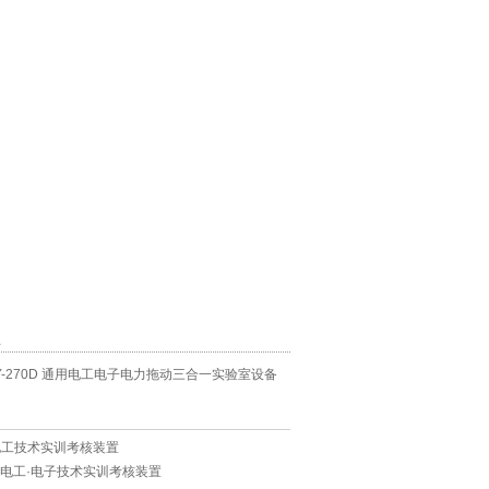
息
TY-270D 通用电工电子电力拖动三合一实验室设备
高级电工技术实训考核装置
高性能电工·电子技术实训考核装置