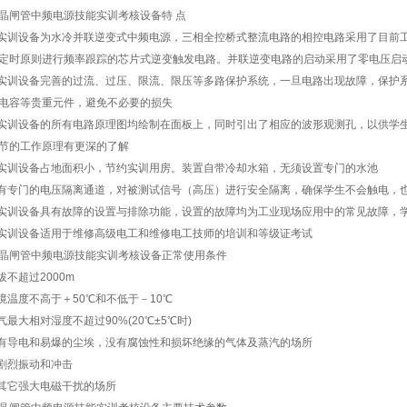
晶闸管中频电源技能实训考核设备特 点
本实训设备为水冷并联逆变式中频电源，三相全控桥式整流电路的相控电路采用了目前
定时原则进行频率跟踪的芯片式逆变触发电路。并联逆变电路的启动采用了零电压启动
本实训设备完善的过流、过压、限流、限压等多路保护系统，一旦电路出现故障，保护
电容等贵重元件，避免不必要的损失
本实训设备的所有电路原理图均绘制在面板上，同时引出了相应的波形观测孔，以供学
节的工作原理有更深的了解
本实训设备占地面积小，节约实训用房。装置自带冷却水箱，无须设置专门的水池
设有专门的电压隔离通道，对被测试信号（高压）进行安全隔离，确保学生不会触电，
本实训设备具有故障的设置与排除功能，设置的故障均为工业现场应用中的常见故障，
本实训设备适用于维修高级电工和维修电工技师的培训和等级证考试
晶闸管中频电源技能实训考核设备正常使用条件
海拔不超过2000m
环境温度不高于＋50℃和不低于－10℃
空气最大相对湿度不超过90%(20℃±5℃时)
没有导电和易爆的尘埃，没有腐蚀性和损坏绝缘的气体及蒸汽的场所
无剧烈振动和冲击
无其它强大电磁干扰的场所