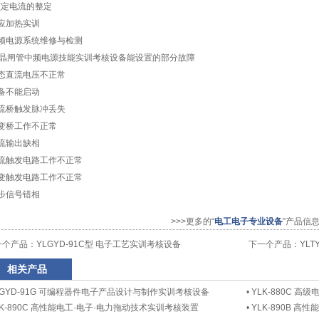
)额定电流的整定
感应加热实训
中频电源系统维修与检测
晶闸管中频电源技能实训考核设备能设置的部分故障
静态直流电压不正常
设备不能启动
整流桥触发脉冲丢失
逆变桥工作不正常
整流输出缺相
整流触发电路工作不正常
逆变触发电路工作不正常
同步信号错相
>>>更多的“
电工电子专业设备
”产品信
一个产品：
YLGYD-91C型 电子工艺实训考核设备
下一个产品：
YL
相关产品
LGYD-91G 可编程器件电子产品设计与制作实训考核设备
•
YLK-880C 
LK-890C 高性能电工·电子·电力拖动技术实训考核装置
•
YLK-890B 