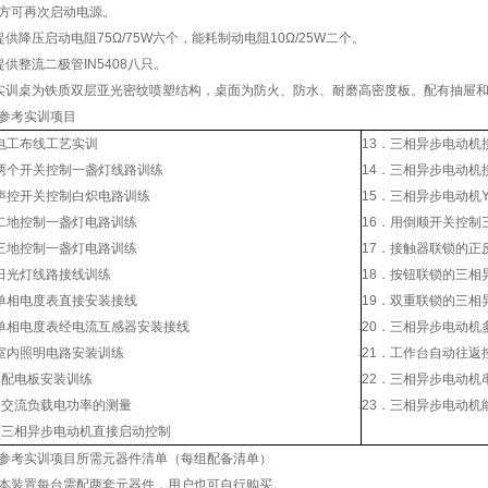
方可再次启动电源。
提供降压启动电阻75Ω/75W六个，能耗制动电阻10Ω/25W二个。
提供整流二极管IN5408八只。
实训桌为铁质双层亚光密纹喷塑结构，桌面为防火、防水、耐磨高密度板。配有抽屉
参考实训项目
电工布线工艺实训
13．三相异步电动机
两个开关控制一盏灯线路训练
14．三相异步电动机
声控开关控制白炽电路训练
15．三相异步电动机
二地控制一盏灯电路训练
16．用倒顺开关控制
三地控制一盏灯电路训练
17．接触器联锁的正
日光灯线路接线训练
18．按钮联锁的三相
单相电度表直接安装接线
19．双重联锁的三相
单相电度表经电流互感器安装接线
20．三相异步电动机
室内照明电路安装训练
21．工作台自动往返
．配电板安装训练
22．三相异步电动机
．交流负载电功率的测量
23．三相异步电动机
．三相异步电动机直接启动控制
参考实训项目所需元器件清单（每组配备清单）
本装置每台需配两套元器件，用户也可自行购买。