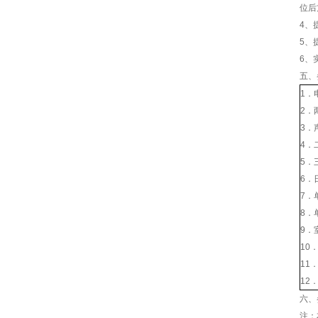
位后
4、
5、
6、
五、
1．
2．
3．
4．
5．
6．
7．
8．
9．
10
11
12
六、
注：