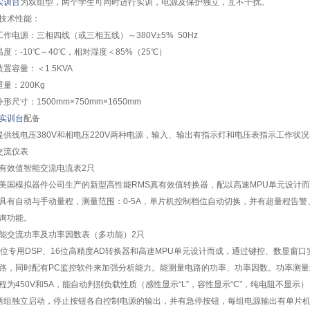
实训台
为双组型，两个学生可同时进行实训，电源及保护独立，互不干扰。
技术性能：
工作电源：三相四线（或三相五线）～380V±5% 50Hz
温度：-10℃～40℃，相对湿度＜85%（25℃）
装置容量：＜1.5KVA
重量：200Kg
外形尺寸：1500mm×750mm×1650mm
实训台
配备
提供线电压380V和相电压220V两种电源，输入、输出有指示灯和电压表指示工作状况
交流仪表
有效值智能交流电流表2只
美国模拟器件公司生产的新型高性能RMS真有效值转换器，配以高速MPU单元设计
具有自动与手动量程，测量范围：0-5A，单片机控制档位自动切换，并有超量程告警
询功能。
能交流功率及功率因数表（多功能）2只
4位专用DSP、16位高精度AD转换器和高速MPU单元设计而成，通过键控、数显窗
路，同时配有PC监控软件来加强分析能力。能测量电路的功率、功率因数。功率测量精度为
程为450V和5A，能自动判别负载性质（感性显示“L”，容性显示“C”，纯电阻不显
两组独立启动，停止按钮各自控制电源的输出，并有急停按钮，每组电源输出有单片