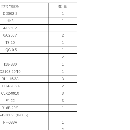
型号与规格
数 量
DD862-2
1
HK8
1
4A/250V
1
6A/250V
2
T3-10
1
LQG-0.5
1
2
118-B30
1
DZ108-20/10
1
RL1-15/3A
3
RT14-20/2A
2
CJX2-0910
3
F4-22
3
R16B-20/3
1
A-B/380V（0-60S）
1
PF-083A
1
2