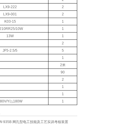
LX9-222
2
LX9-001
2
K03-15
1
210RR25/10W
1
13W
1
2
JF5-2.5/5
5
1
2米
90
2
1
1
80V/Y/△180W
1
息
KW-935B 网孔型电工技能及工艺实训考核装置