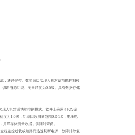
。
而成，通过键控、数显窗口实现人机对话功能控制模
、切断电源功能。测量精度为0.5级。具有数据存储
口实现人机对话功能控制模式。软件上采用RTOS设
1.0级，功率因数测量范围0.3-1.0，电压电
示），并可存储测量数据，供随时查阅。
机全程监控过载或短路而迅速切断电源，故障排除复