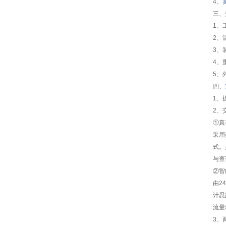
4、
三、
1、
2、
3、
4、
5、
四、
1、
2、
①真
采用
式。
与查
②智
由2
计思
流量
3、