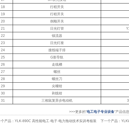
18
行程开关
19
行程开关
20
倒顺开关
21
日光灯管
Y
22
镇流器
23
日光灯座
24
接线端子排
25
G形导轨
26
走线槽
27
螺丝
28
螺丝刀
29
尖嘴钳
30
剥线钳
31
三相鼠笼异步电动机
3
>>>更多的“
电工电子专业设备
”产品信
一个产品：
YLK-890C 高性能电工·电子·电力拖动技术实训考核装
下一个产品：
YL