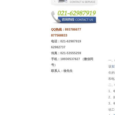
QQ热线：
893786677
877568833
电话：021-62987919
62982737
传真：021-53555259
手机：18930537827 （微信同
一、
号）
该
实
联系人：徐先生
生的
和电
二、
1、
2、
3、
动工