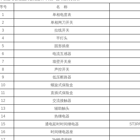
序号
名 称
1
单相电度表
2
单相闸刀开关
3
拉线开关
4
平灯头
5
园形插座
6
电流互感器
7
墙壁开关座
8
声控开关
9
低压断路器
10
螺旋式保险盒
11
直插式保险盒
12
交流接触器
13
辅助触头
14
热继电器
15
通电延时时间继电器
ST3P
16
时间继电器座
17
3H铁壳按钮