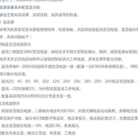
外形尺寸：1400mm×700mm×1500mm
实训设备
基本配置及功能
训台
主要由实训屏、实训挂箱、实训桌等到组成。
）实训屏
屏为铁质双层亚光密纹喷塑结构，铝质面板，为实训挂箱提供交流电源、直流稳压
等，具体功能如下：
控制及交流电源部分
）提供三相固定380V交流电源，由组合开关独立控制其输出，相间、线间直接短路
电开关开启后由启动和停止按钮控制实训台工作电源。具有告警和复位功能。
）提供单相0～250V/2A连续可调交流电源一路（配备一台0.5KVA单相调压器）。同
指示输出电压值。
）提供2V、4V、6V、8V、10V、12V、14V、16V、18V、20V、24V低压交流电源，
）提供～220V插座2只，为外部仪器提供工作电源。
）配备实训用250V/30W日光灯管及支架一套。
直流电源部分
）双路恒流稳压电源，二路输出电压均为0-30V，内置式继电器自动换档。多圈电位器
限流保护功能，输出有0.5级数字电流表、电压表指示，电压稳定度10-2，负载稳定度1
）低压直流稳压电源：+5V，电流0.5A，有表指示。
函数信号发生器：输出正弦波、矩形波、三角波