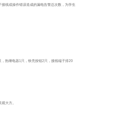
于接线或操作错误造成的漏电告警总次数，为学生
只，热继电器1只，铁壳按钮2只，接线端子排20
美观大方。