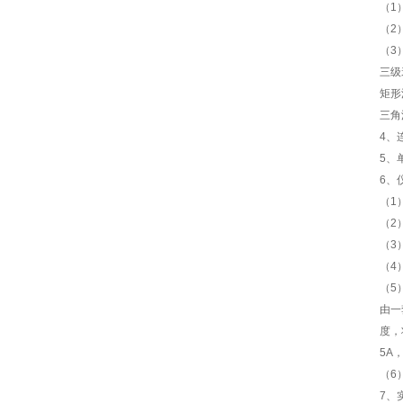
（1
（2
（3）
三级
矩形波
三角波
4、
5、
6、
（1
（2
（3
（4
（5
由一
度，
5A
（6
7、