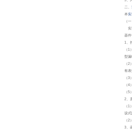
5、
二、
本
实
（一
实训
器件
1、
（1
型漏
（2
有表
（3
（4
（5
2、
（1
设式
（2
3、