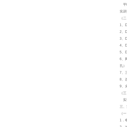
平时
实训
（二
1、
2、
3、
4、
5、
6、
孔）
7、
8、
9、
（三
实训
三、
（一
1．