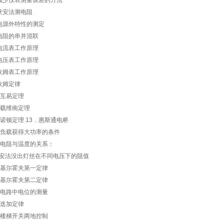
减少仪表测量误差的方法
伏安法测电阻
电源外特性的测定
电阻的串并混联
电流表工作原理
电压表工作原理
欧姆表工作原理
欧姆定律
．互易定理
．载维南定理
．诺顿定理 13．惠斯通电桥
．负载获得大功率的条件
．电阻与温度的关系：
安法没出灯丝在不同电压下的阻值
．基尔霍夫第一定律
．基尔霍夫第二定律
．电路中电位的测量
．迭加定律
．楼梯开关两地控制