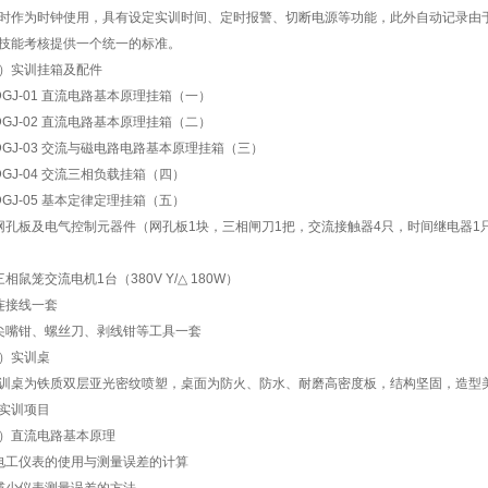
作为时钟使用，具有设定实训时间、定时报警、切断电源等功能，此外自动记录由
技能考核提供一个统一的标准。
）实训挂箱及配件
DGJ-01 直流电路基本原理挂箱（一）
DGJ-02 直流电路基本原理挂箱（二）
DGJ-03 交流与磁电路电路基本原理挂箱（三）
DGJ-04 交流三相负载挂箱（四）
DGJ-05 基本定律定理挂箱（五）
网孔板及电气控制元器件（网孔板1块，三相闸刀1把，交流接触器4只，时间继电器1
三相鼠笼交流电机1台（380V Y/△ 180W）
连接线一套
尖嘴钳、螺丝刀、剥线钳等工具一套
）实训桌
桌为铁质双层亚光密纹喷塑，桌面为防火、防水、耐磨高密度板，结构坚固，造型
实训项目
）直流电路基本原理
电工仪表的使用与测量误差的计算