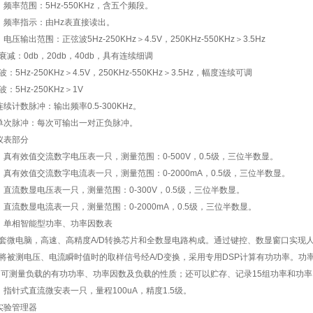
）频率范围：5Hz-550KHz，含五个频段。
）频率指示：由Hz表直接读出。
电压输出范围：正弦波5Hz-250KHz＞4.5V，250KHz-550KHz＞3.5Hz
衰减：0db，20db，40db，具有连续细调
：5Hz-250KHz＞4.5V，250KHz-550KHz＞3.5Hz，幅度连续可调
：5Hz-250KHz＞1V
连续计数脉冲：输出频率0.5-300KHz。
单次脉冲：每次可输出一对正负脉冲。
仪表部分
）真有效值交流数字电压表一只，测量范围：0-500V，0.5级，三位半数显。
）真有效值交流数字电流表一只，测量范围：0-2000mA，0.5级，三位半数显。
）直流数显电压表一只，测量范围：0-300V，0.5级，三位半数显。
）直流数显电流表一只，测量范围：0-2000mA，0.5级，三位半数显。
）单相智能型功率、功率因数表
套微电脑，高速、高精度A/D转换芯片和全数显电路构成。通过键控、数显窗口实现
将被测电压、电流瞬时值时的取样信号经A/D变换，采用专用DSP计算有功功率。功率
，可测量负载的有功功率、功率因数及负载的性质；还可以贮存、记录15组功率和功
）指针式直流微安表一只，量程100uA，精度1.5级。
实验管理器