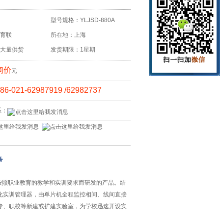
型号规格：YLJSD-880A
育联
所在地：上海
大量供货
发货期限：1星期
询价
元
86-021-62987919 /62982737
系：
备
，按照职业教育的教学和实训要求而研发的产品。结
化实训管理器，由单片机全程监控相间、线间直接
专、职校等新建或扩建实验室，为学校迅速开设实