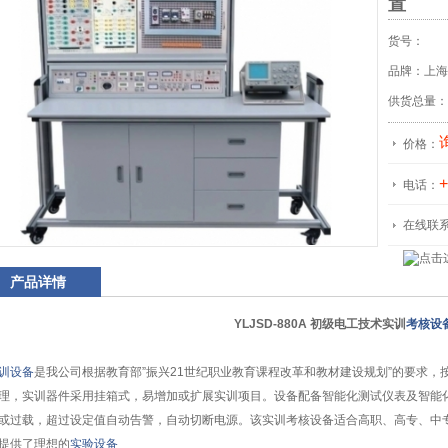
置
货号：
品牌：上海
供货总量：
价格：
+
电话：
在线联
产品详情
YLJSD-880A 初级电工技术实训
考核设
训设备
是我公司根据教育部”振兴21世纪职业教育课程改革和教材建设规划”的要求
理，实训器件采用挂箱式，易增加或扩展实训项目。设备配备智能化测试仪表及智能
或过载，超过设定值自动告警，自动切断电源。该实训考核设备适合高职、高专、中
提供了理想的
实验设备