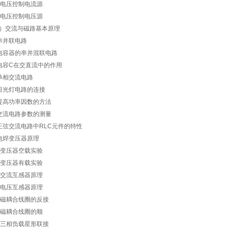
．电压控制电流源
．电压控制电压源
）交流与磁路基本原理
串并联电路
电容器的串并混联电路
电容C在交直流中的作用
单相交流电路
日光灯电路的连接
提高功率因数的方法
交流电路参数的测量
正弦交流电路中RLC元件的特性
电焊变压器原理
．变压器空载实验
．变压器有载实验
．交流互感器原理
．电压互感器原理
．磁耦合线圈的反接
．磁耦合线圈的顺
．三相负载星形联接