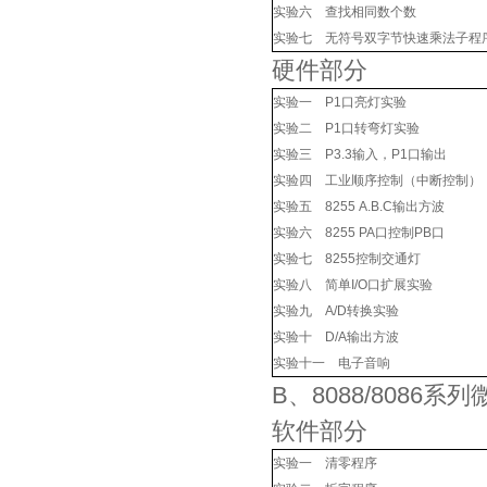
实验六 查找相同数个数
实验七 无符号双字节快速乘法子程
硬件部分
实验一 P1口亮灯实验
实验二 P1口转弯灯实验
实验三 P3.3输入，P1口输出
实验四 工业顺序控制（中断控制）
实验五 8255 A.B.C输出方波
实验六 8255 PA口控制PB口
实验七 8255控制交通灯
实验八 简单I/O口扩展实验
实验九 A/D转换实验
实验十 D/A输出方波
实验十一 电子音响
B、8088/8086系
软件部分
实验一 清零程序