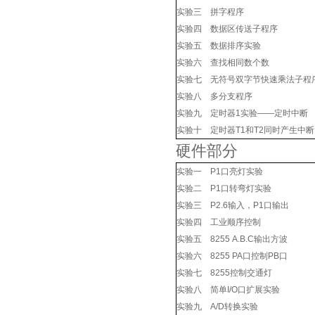
实验三 拼字程序
实验四 数据区传送子程序
实验五 数据排序实验
实验六 查找相同数个数
实验七 无符号双字节快速乘法子程
实验八 多分支程序
实验九 定时器1实验——定时中断
实验十 定时器T1和T2同时产生中断
硬件部分
实验一 P1口亮灯实验
实验二 P1口转弯灯实验
实验三 P2.6输入，P1口输出
实验四 工业顺序控制
实验五 8255 A.B.C输出方波
实验六 8255 PA口控制PB口
实验七 8255控制交通灯
实验八 简单I/O口扩展实验
实验九 A/D转换实验