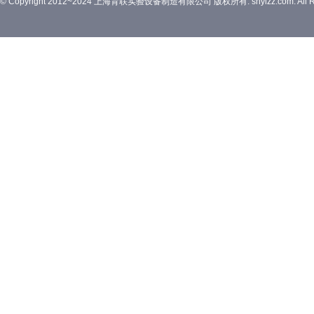
© Copyright 2012~2024 上海育联实验设备制造有限公司 版权所有. shylzz.com. All Rig