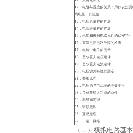
11．支路电流法
12．电阻与温度的关系：用伏安法测
同电压下的阻值
13．电压表量程的扩展
14．电流表量程的扩展
15．已知和未知电路元件的伏安特性
16．直流电阻电路故障的检查
17．电路中电位的测量
18．基尔霍夫电压定律
19．基尔霍夫电流定律
20．电压源外特性的测定
21．叠加原理
22．电压源与电流源的等效变换
23．负载获得大功率的条件
24．戴维南定理
25．诺顿定理
26．互易定理
27．二端口网络
（二）模拟电路基本