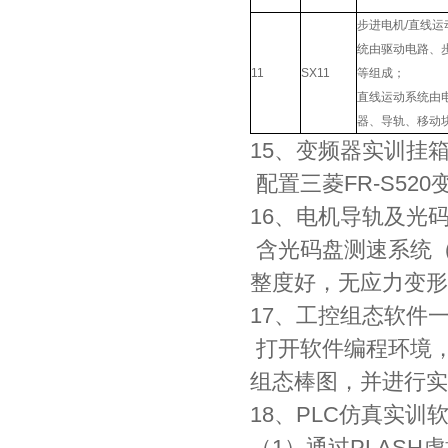
步进电机/直线
统由驱动电路、
11
SX11
等组成；
直线运动系统由
器、导轨、移动
15、变频器实训挂
配置三菱FR-S52
16、电机导轨及光
含光码盘测速系统（
整度好，无应力变形
17、工控组态软件
打开软件编程环境
组态棒图，并进行实
18、PLC仿真实训
（1）通过PLASH