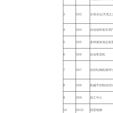
3
SX3
水塔水位/天塔之
4
SX4
自动送料装车/四
5
SX5
多种液体混合装
6
SX6
自动售货机
7
SX7
自控轧钢机/邮件
8
SX8
机械手控制/自控
9
SX9
加工中心
10
SX10
四层电梯