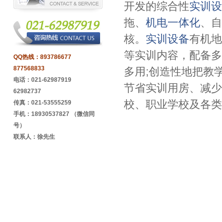
开发的综合性
实训设
拖、
机电一体化
、自
核。
实训设备
有机地
等实训内容，配备多
QQ热线：
893786677
877568833
多用;创造性地把教
电话：021-62987919
节省实训用房、减少
62982737
校、职业学校及各类
传真：021-53555259
手机：18930537827 （微信同
号）
联系人：徐先生