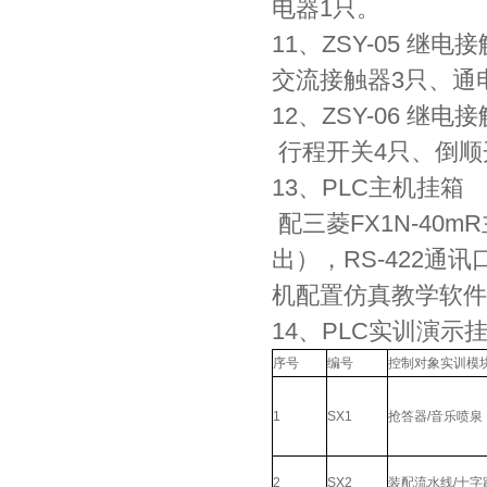
电器1只。
11、ZSY-05 继
交流接触器3只、通
12、ZSY-06 继
行程开关4只、倒顺
13、PLC主机挂箱
配三菱FX1N-40
出），RS-422通
机配置仿真教学软件
14、PLC实训演示
序号
编号
控制对象实训模
1
SX1
抢答器/音乐喷泉
2
SX2
装配流水线/十字