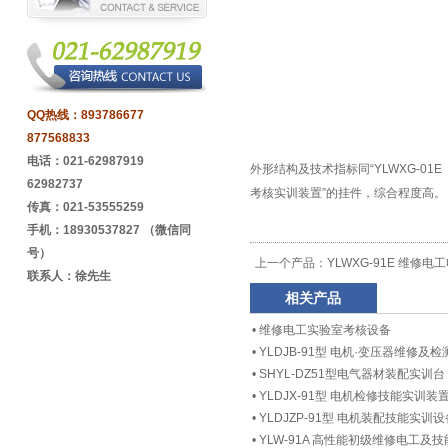
QQ热线：
893786677
877568833
电话：021-62987919
外形结构及技术指标同“YLWXG-01
62982737
考核实训装置”的挂件，综合程度高。
传真：021-53555259
手机：18930537827 （微信同
号）
上一个产品：
YLWXG-91E 维
联系人：徐先生
相关产品
•
维修电工实验室考核设备
•
YLDJB-91型 电机·变压器维修及
•
SHYL-DZ51型电气器材装配实训台
•
YLDJX-91型 电机检修技能实训装
•
YLDJZP-91型 电机装配技能实训设
•
YLW-91A 高性能初级维修电工及