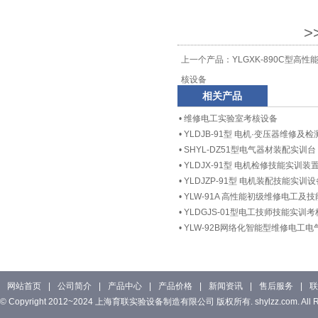
>
上一个产品：
YLGXK-890C型
核设备
相关产品
•
维修电工实验室考核设备
•
YLDJB-91型 电机·变压器维修及
•
SHYL-DZ51型电气器材装配实训台
•
YLDJX-91型 电机检修技能实训装
•
YLDJZP-91型 电机装配技能实训设
•
YLW-91A 高性能初级维修电工及
•
YLDGJS-01型电工技师技能实训
•
YLW-92B网络化智能型维修电工
网站首页
|
公司简介
|
产品中心
|
产品价格
|
新闻资讯
|
售后服务
|
联
© Copyright 2012~2024 上海育联实验设备制造有限公司 版权所有. shylzz.com. All Rig