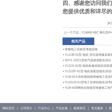
四、感谢您访问我们的网站
您提供优质和详尽的
>
上一个产品：
YLWKB-98C 网孔
相关产品
•
维修电工实验室考核设备
•
YLDJB-91型 电机·变压器维修及
•
SHYL-DZ51型电气器材装配实训台
•
YLDJX-91型 电机检修技能实训装
•
YLDJZP-91型 电机装配技能实训设
•
YLW-91A 高性能初级维修电工及
•
YLDGJS-01型电工技师技能实训
•
YLW-92B网络化智能型维修电工
网站首页
|
公司简介
|
产品中心
|
产品价格
|
新闻资讯
|
售后服务
|
联