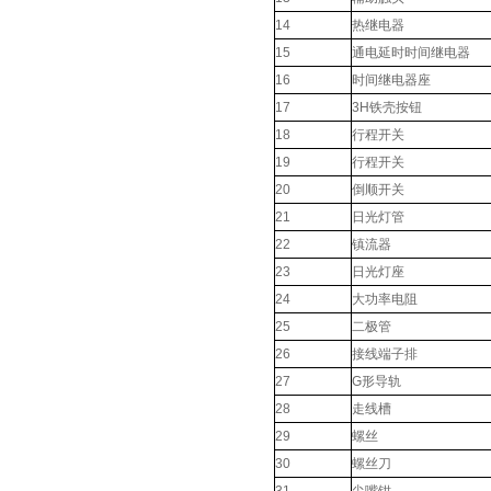
14
热继电器
15
通电延时时间继电器
16
时间继电器座
17
3H铁壳按钮
18
行程开关
19
行程开关
20
倒顺开关
21
日光灯管
22
镇流器
23
日光灯座
24
大功率电阻
25
二极管
26
接线端子排
27
G形导轨
28
走线槽
29
螺丝
30
螺丝刀