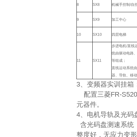
8
SX8
机械手控制/自
9
SX9
加工中心
10
SX10
四层电梯
步进电机/直线
统由驱动电路
11
SX11
等组成；
直线运动系统
器、导轨、移
3、变频器实训挂箱
配置三菱FR-S52
元器件。
4、电机导轨及光码
含光码盘测速系统
整度好，无应力变形