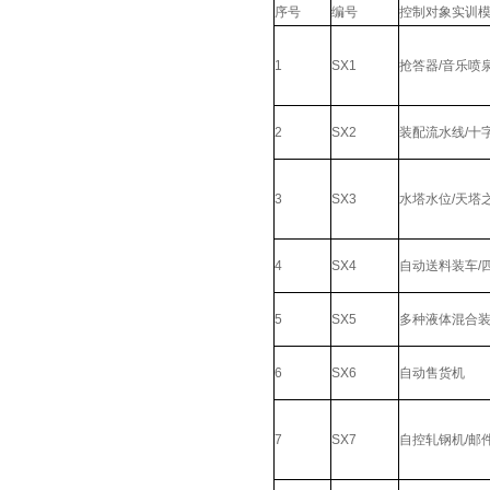
序号
编号
控制对象实训
1
SX1
抢答器/音乐喷
2
SX2
装配流水线/十
3
SX3
水塔水位/天塔
4
SX4
自动送料装车/
5
SX5
多种液体混合
6
SX6
自动售货机
7
SX7
自控轧钢机/邮