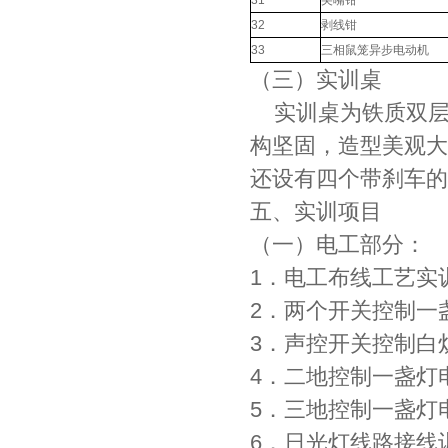
31
尖嘴钳
32
剥线钳
33
三相鼠笼异步电动机
（三）实训桌
实训桌为铁质双层
构坚固，造型美观大
还设有四个带刹车的
五、实训项目
（一）电工部分：
1．电工布线工艺实
2．两个开关控制一
3．声控开关控制白
4．二地控制一盏灯
5．三地控制一盏灯
6．日光灯线路接线