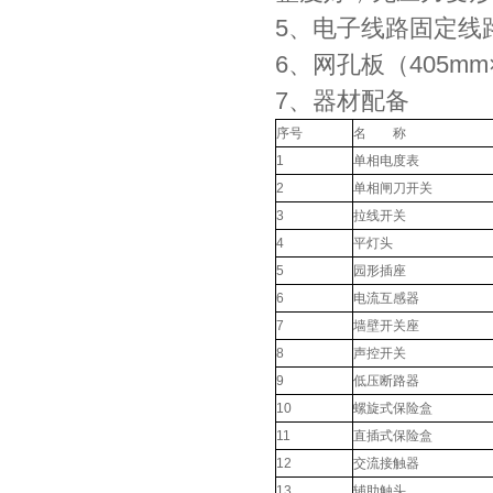
5、电子线路固定线
6、网孔板（405mm
7、器材配备
序号
名 称
1
单相电度表
2
单相闸刀开关
3
拉线开关
4
平灯头
5
园形插座
6
电流互感器
7
墙壁开关座
8
声控开关
9
低压断路器
10
螺旋式保险盒
11
直插式保险盒
12
交流接触器
13
辅助触头