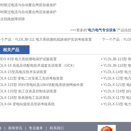
)反时限过电流与自动重合闸前加速保护
)反时限过电流与自动重合闸后加速保护
)二次回路故障排除
>>>更多的“
电力电气专业设备
”产品信
一个产品：
YLDLJB-111 电力系统微机线路保护实训考核装置
下一个产品：
YL
相关产品
LJDS-91B 电力系统继电保护试验装置
•
YLDLJB-11
LDLX-16 高低压供配电技术成套实训装置（GCK）
•
YLDLJB-11
LDLX-15型高电压技术实训装置
•
YLDLX-14型
LDLX-111型 变电二次安装工实训考核装置
•
YLDLX-12型
LDLX-115型 35kV变电站及10kV供配电系统倒闸操作屏
•
YLDLX-121型
LDLX-120型 热工仪表及控制实训装置
•
YLDLX-119
LDLX-118型 装表接电工实训系统
•
YLDLX-117
LDLX-04 变电站值班员培训考核系统
•
YLDLX-13型
格
|
新闻资讯
|
售后服务
|
联系我们