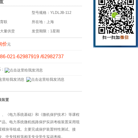
置
型号规格：YLDLJB-112
育联
所在地：上海
大量供货
发货期限：1星期
询价
元
86-021-62987919 /62982737
系：
核装置
》、《电力系统基础》和《微机保护技术》等课程
产品。电力系统微机线路保护实训考核装置采用现
置模块等组成。主要完成保护装置特性测试、接
专、中专技校等相关专业学生实训考核。