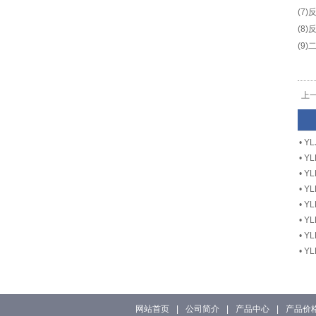
(7
(8
(9
上
•
Y
•
Y
•
Y
•
Y
•
Y
•
Y
•
Y
•
Y
网站首页
|
公司简介
|
产品中心
|
产品价