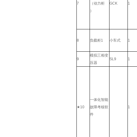
7
（动力柜
GCK
1
）
8
负载柜1
小车式
1
模拟三相变
9
SL9
1
压器
一体化智能
★10
故障考核软
1
件