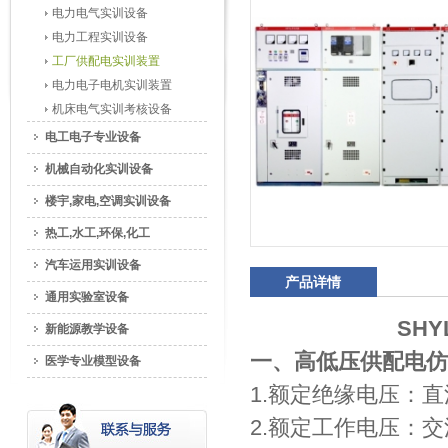
电力电气实训设备
电力工程实训设备
工厂供配电实训装置
电力电子电机实训装置
机床电气实训考核设备
电工电子专业设备
机械自动化实训设备
楼宇,家电,空调实训设备
热工,水工,环保,化工
汽车运用实训设备
产品详情
通用实验室设备
SH
新能源教学设备
一、高低压供配电仿
医学专业模型设备
1.额定绝缘电压：直流
2.额定工作电压：交流