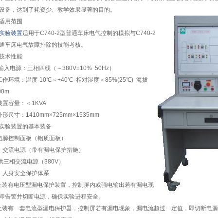
设备，达到了耗资少、教学效果显著的目的。
适用范围
实验装置
适用于C740-2型普通车床电气控制的模拟与C740-2
通车床电气故障排除的技能考核。
技术性能
输入电源：三相四线（～380V±10% 50Hz）
工作环境：温度-10℃～+40℃ 相对湿度＜85%(25℃) 海拔
00m
装置容量：＜1KVA
外形尺寸：1410mm×725mm×1535mm
实验装置的基本装备
电源控制面板（铝质面板）
）交流电源（带有漏电保护措施）
三相交流电源（380V）
）人身安全保护体系
装有电压型漏电保护装置，控制屏内或强电输出若有漏电现
即告警并切断电源，确保实验进程安全。
装有一套电流型漏电保护器，控制屏若有漏电现象，漏电流超过一定值，即切断电源