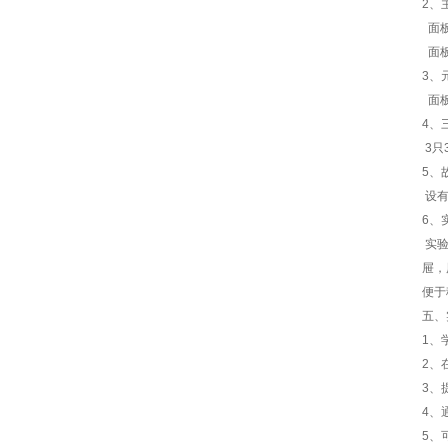
2、
面板
面板
3、
面板
4、
3只
5、
设有
6、
实验
屉，
便于
五、
1、
2、
3、
4、
5、