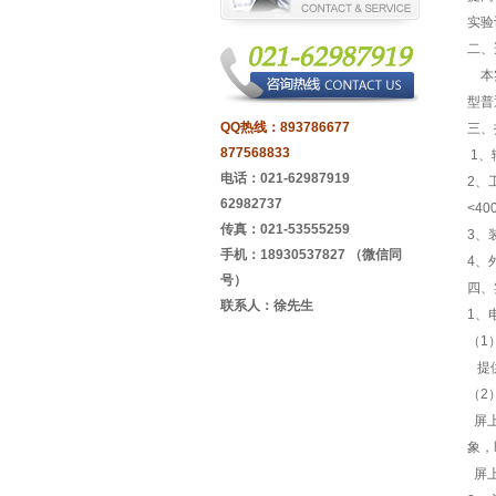
实验
二、
本
型普
QQ热线：
893786677
三、
877568833
1、
电话：021-62987919
2、
62982737
<40
传真：021-53555259
3、
手机：18930537827 （微信同
4、
号）
四、
联系人：徐先生
1、
（1
提供
（2
屏上
象，
屏上