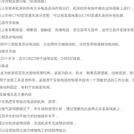
主令控制及图示板（铝质面板）
上安装有机床的所有主令电器及动作指示灯、机床的所有操作都在这块面板上进行，
上印有C740型普通车床示意图，可以很直观地看出C740普通车床的外形轮廓。
元器件安装板
上装有断路器、熔断器、接触器、热继电器、变压器等元器件，这些元器件直接安装
三相异步电动机
380V三相鼠笼异步电动机，分别用作主轴电动机、冷却泵和快速移动电动机。
故障开关箱
32个开关，其中1到23用于故障设置；24到32保留。
实验桌
桌为铁质双层亚光密纹喷塑结构，桌面为防火、防水、耐磨高密度板，结构坚固，形
用于放置工具及资料等。桌面用于安装电源控制屏并提供一个宽敞舒适的工作台面。
移动和固定，有利于实验室布局。
实验项目及主要内容
学生熟悉常用低压电器的机构、原理；
在电气原理图模式下，学生借助原理分析，通过测量找出故障点在某条线路上；
提高学生的动手能力的技能操作水平；
通过对机床故障排除，完成机床常见故障的排除；
可以设置故障点做为维修电工的技能考核台。