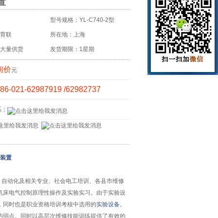
置
型号规格：YL-C740-2型
育联
所在地：上海
大量供货
发货期限：1星期
询价
元
86-021-62987919 /62982737
系：
装置
、自动化及相关专业、社会电工培训、各县市维修
机床电气控制原理性操作及实验实习。由于实验设
，同时也是职业资格培训考核中选用的
实验设备
。
的弱点。同时以高层次维修技能训练提供了有效的