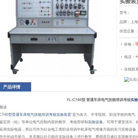
实验装
货号：
品牌：上海
供货总量：
价格：
+
电话：
在线联
产品详情
YL-C740型 普通车床电气技能培训考核
实验
概述
-C740型普通车床电气技能培训考核实验装置
”是为各大、中专院校、职业学校的电气
鉴定所（站）等单位电气控制内容的教学、考核而研制
实验设备
。可用于课堂演示、
采用实际电器，所以可作为社会电工类职业培训中机床电气维修方面的实习实验设备
学生的动手能力，并克服以往只能在实际设备上进行教学，费用高且难以实现教学目