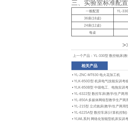
三、实验室标准配置
一般配置
YL-3
36座(18桌)
24座(12桌)
每桌
>
上一个产品：
YL-330型 数控铣床(
相关产品
•
YL-ZNC-MT630 电火花加工机
•
YLK-850D型 机床电气技能实训
•
YLK-850B型 中级电工、电拖实训
•
YL-6322型 数控车床(教学/生产两用
•
YL-850A 多媒体网络型教学生
•
YL-215型 立式铣床(教学/生产两用型
•
YL-6225A型 数控车床(计算机控制)
•
YLWL系列 网络化智能型机床实训