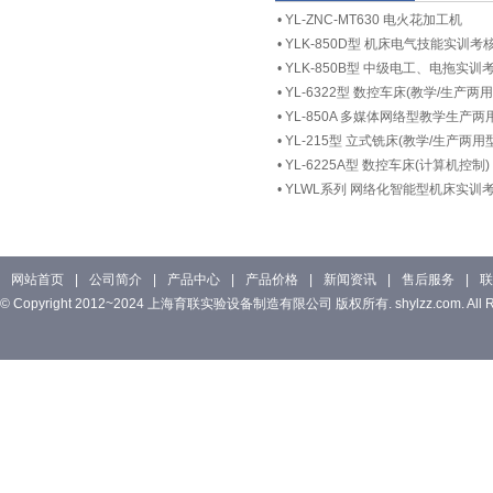
•
YL-ZNC-MT630 电火花加工机
•
YLK-850D型 机床电气技能实训
•
YLK-850B型 中级电工、电拖实训
•
YL-6322型 数控车床(教学/生产两用
•
YL-850A 多媒体网络型教学生
•
YL-215型 立式铣床(教学/生产两用型
•
YL-6225A型 数控车床(计算机控制)
•
YLWL系列 网络化智能型机床实训
网站首页
|
公司简介
|
产品中心
|
产品价格
|
新闻资讯
|
售后服务
|
联
© Copyright 2012~2024 上海育联实验设备制造有限公司 版权所有. shylzz.com. All Rig