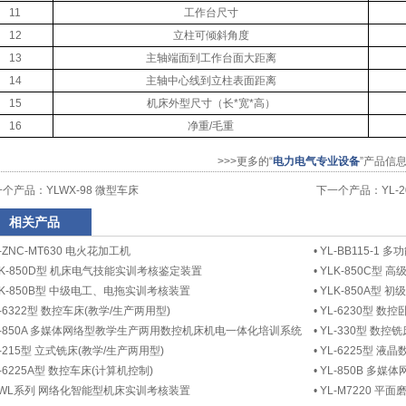
11
工作台尺寸
12
立柱可倾斜角度
13
主轴端面到工作台面大距离
14
主轴中心线到立柱表面距离
15
机床外型尺寸（长*宽*高）
16
净重/毛重
>>>更多的“
电力电气专业设备
”产品信
一个产品：
YLWX-98 微型车床
下一个产品：
YL
相关产品
-ZNC-MT630 电火花加工机
•
YL-BB115-1
LK-850D型 机床电气技能实训考核鉴定装置
•
YLK-850C型
LK-850B型 中级电工、电拖实训考核装置
•
YLK-850A型
L-6322型 数控车床(教学/生产两用型)
•
YL-6230型 数
L-850A 多媒体网络型教学生产两用数控机床机电一体化培训系统
•
YL-330型 数控
L-215型 立式铣床(教学/生产两用型)
•
YL-6225型 液
L-6225A型 数控车床(计算机控制)
•
YL-850B 多
LWL系列 网络化智能型机床实训考核装置
•
YL-M7220 平面