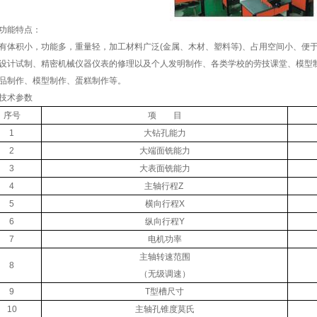
功能特点：
体积小，功能多，重量轻，加工材料广泛(金属、木材、塑料等)、占用空间小、便
设计试制、精密机械仪器仪表的修理以及个人发明制作、各类学校的劳技课堂、模型
品制作、模型制作、蛋糕制作等。
技术参数
序号
项 目
1
大钻孔能力
2
大端面铣能力
3
大表面铣能力
4
主轴行程Z
5
横向行程X
6
纵向行程Y
7
电机功率
主轴转速范围
8
（无级调速）
9
T型槽尺寸
10
主轴孔锥度莫氏