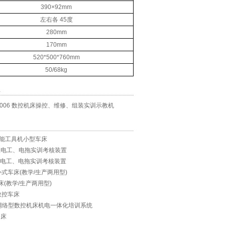
390×92mm
左右各 45度
280mm
170mm
520*500*760mm
50/68kg
息
-2006 数控机床操控、维修、组装实训示教机
 多功能工具机小型车床
 高级电工、电拖实训考核装置
 初级电工、电拖实训考核装置
控卧式车床(教学/生产两用型)
铣床(教学/生产两用型)
晶数控车床
媒体网络型数控机床机电一体化培训系统
磨床