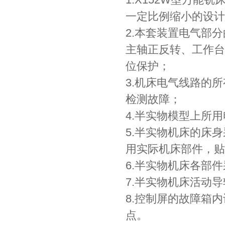
一定比例缩小的设计
2.本套装置电气部
主轴正反转、工作台
位保护；
3.机床电气线路的
检测故障；
4.半实物模型上所
5.半实物机床的床
用实际机床部件，贴
6.半实物机床各部
7.半实物机床活动
8.控制屏的故障箱
点。