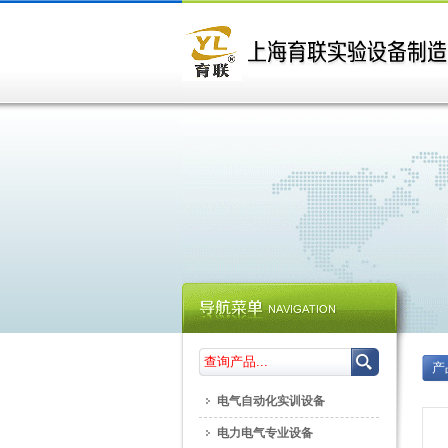
产
电气自动化实训设备
电力电气专业设备