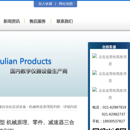
加入收藏
|
网站地图
在线客服
械自动化实训设备
-
机械构造原理陈列柜
- 详细内容
电话：021-62987919
021-62982737
手机：18930537827
718型 机械原理、零件、减速器三合