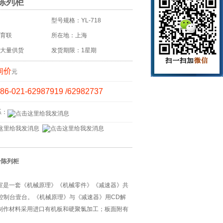
陈列柜
型号规格：YL-718
育联
所在地：上海
大量供货
发货期限：1星期
询价
元
86-021-62987919 /62982737
系：
合陈列柜
室是一套《机械原理》《机械零件》《减速器》共
脑控制台壹台。《机械原理》与《减速器》用CD解
制作材料采用进口有机板和硬聚氯加工；板面附有