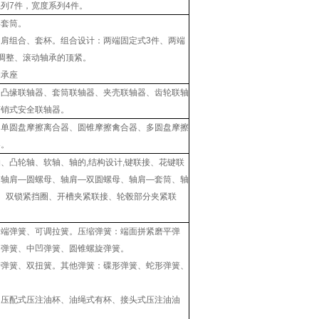
列7件，宽度系列4件。
形套筒。
肩组合、套杯。组合设计：两端固定式3件、两端
调整、滚动轴承的顶紧。
轴承座
、凸缘联轴器、套筒联轴器、夹壳联轴器、齿轮联轴
剪销式安全联轴器。
、单圆盘摩擦离合器、圆锥摩擦禽合器、多圆盘摩擦
器。
、凸轮轴、软轴、轴的,结构设计,键联接、花键联
、轴肩—圆螺母、轴肩—双圆螺母、轴肩—套筒、轴
、双锁紧挡圈、开槽夹紧联接、轮毂部分夹紧联
合端弹簧、可调拉簧。压缩弹簧：端面拼紧磨平弹
凸弹簧、中凹弹簧、圆锥螺旋弹簧。
转弹簧、双扭簧。其他弹簧：碟形弹簧、蛇形弹簧、
：压配式压注油杯、油绳式有杯、接头式压注油油