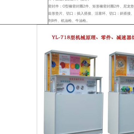
密封件：O型橡密封圈2件、矩形橡密封圈2件、尼龙
齿形垫片、切口：插入搭接、活塞环、切口：斜搭接、
剂8件、机油枪、牛油枪。