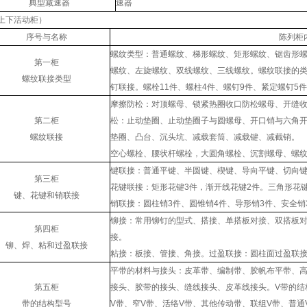
典型减速器
速器
（上下活动柜）
序号与名称
陈列柜
螺纹类型：普通螺纹、梯形螺纹、矩形螺纹、锯齿形
第一柜
螺纹、左旋螺纹、双线螺纹、三线螺纹。螺纹联接的
螺纹联接类型
钉联接。螺栓11件、螺柱4件、螺钉9件、紧定螺钉5件
摩擦防松：对顶螺母、锁紧热圈收口防松螺母、开缝
第二柜
松：止动垫圈、止动垫圈子与圆螺母、开口销与六角
螺纹联接
垫圈、凸台、沉头坑、减载套筒、减载键、减截销。
空心螺栓、腰状杆螺栓，大圆角螺栓、沉割螺母、螺
键联接：普通平键、半圆键、楔键、导向平键、切向
第三柜
花键联接：矩形花键3件，渐开线花键2件。三角形花
键、花键和销联接
销联接：圆柱销3件、圆锥销4件、导形销3件、安全销
铆接：常用铆钉的型式、搭接、单搭板对接、双搭板
第四柜
接。
铆、焊、粘和过盈联接
粘接：板接、管接、角接。过盈联接：圆柱面过盈联
平带的材料与接头：皮革带、编制带、胶帆布平带、
第五柜
接头、胶带的接头、缝线接头、皮革线接头。V带的结构
带的结构型号
V带、窄V带、活络V带、其他传动带、联组V带、普