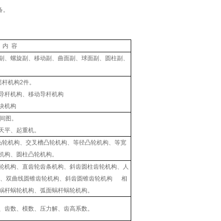
备。
 内 容
副、螺旋副、移动副、曲面副、球面副、圆柱副、
摇杆机构2件。
导杆机构、移动导杆机构
块机构
与间图。
天平、起重机。
凸轮机构、交叉槽凸轮机构、等径凸轮机构、等宽
机构、圆柱凸轮机构。
轮机构、直齿轮齿条机构、斜齿圆柱齿轮机构、人
构、双曲线圆锥齿轮机构、斜齿圆锥齿轮机构 相
蜗杆蜗轮机构、弧面蜗杆蜗轮机构。
、齿数、模数、压力解、齿高系数。