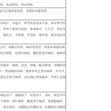
带轮、高速带轮、同步带轮。
架式定期张紧装置、张紧轮张紧装置。
、内链片、外链片、单节距双排滚子链、单排单节距
节、带搭子整体式链轮、整体板式、孔片式、带内导
式、轴瓦式、方框链、平顶链、圆环链、链传动的布
轮2件、轮幅式齿轮。蜗杆的类型：阿基米德圆柱蜗
整体式蜗轮、轮箍式蜗轮、螺栓联接式蜗轮、镶铸式
微型轴承、橡胶、尼龙、四氟、酚荃树脂。油槽的结
环。滑动轴的结构：整体有衬正滑动轴承、对开式
、固定瓦推力轴承、自位调心滑动轴承、可倾三反轴
、螺纹滚子、圆锥滚子、鼓形滚子、滚针。类型与代
滚子轴承、滚针轴承、螺旋滚子轴承、角接触轴承、
列：直径系列、内圈固定外圈转动、外圈固定内圈旋