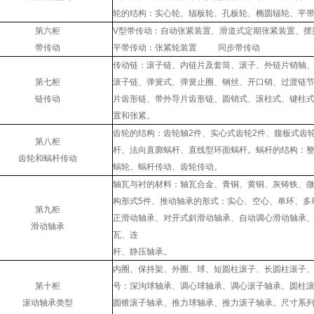
轮的结构：实心轮、辐板轮、孔板轮、椭圆辐轮、平
第六柜
V型带传动：自动张紧装置、滑道式定期张紧装置、摆
带传动
平带传动：张紧轮装置 同步带传动
传动链：滚子链、内链片及套筒、滚子、外链片销轴
第七柜
滚子链、弹簧式、弹簧止圈、钢丝、开口销、过渡链
链传动
片齿形链、带外导片齿形链、圆销式、滚柱式、键柱
置和张紧。
齿轮的结构：齿轮轴2件、实心式齿轮2件、腹板式齿
第八柜
杆、法向直廓蜗杆、直线型环面蜗杆。蜗杆的结构：
齿轮和蜗杆传动
蜗轮、蜗杆传动、齿轮传动。
轴瓦与衬的材料：轴瓦合金、青铜、黄铜、灰铸铁、
构形式5件、推动轴承的形式：实心、空心、单环、多
第九柜
正滑动轴承、对开式斜滑动轴承、自动调心滑动轴承
滑动轴承
瓦、连
杆、静压轴承。
内圈、保持架、外圈、球、短圆柱滚子、长圆柱滚子
第十柜
号：深沟球轴承、调心球轴承、调心滚子轴承、圆柱
滚动轴承类型
圆锥滚子轴承、推力球轴承、推力滚子轴承。尺寸系