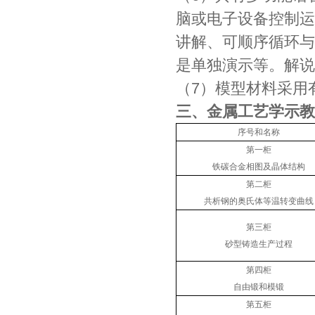
脑或电子设备控制运
讲解、可顺序循环与
是单独演示等。解说
（7）模型材料采用
三、金属工艺学示教
序号和名称
第一柜
铁碳合金相图及晶体结构
第二柜
共析钢的奥氏体等温转变曲线
第三柜
砂型铸造生产过程
第四柜
自由锻和模锻
第五柜