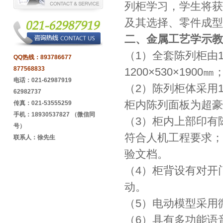
列柜学习，学生将获
及其选择、零件成型
二、金属工艺学示教
（1）全套陈列柜由
QQ热线：
893786677
877568833
1200×530×19
电话：021-62987919
（2）陈列柜体采用
62982737
柜内陈列面板为超豪
传真：021-53555259
手机：18930537827 （微信同
（3）柜内上部印有
号）
符合人机工程要求；
联系人：徐先生
验文档。
（4）柜背设有对开
动。
（5）电动模型采用
（6）具有多功能语