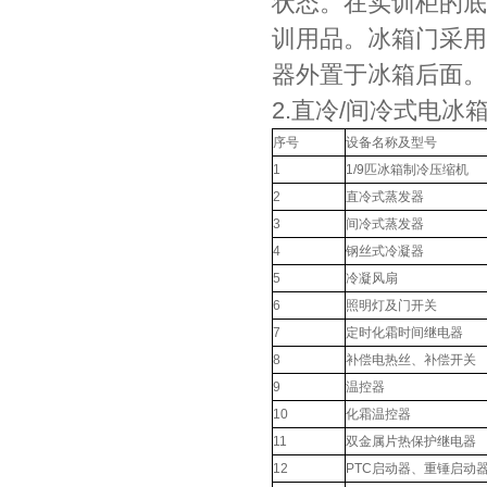
状态。在实训柜的底
训用品。冰箱门采用
器外置于冰箱后面。
2.直冷/间冷式电冰
序号
设备名称及型号
1
1/9匹冰箱制冷压缩机
2
直冷式蒸发器
3
间冷式蒸发器
4
钢丝式冷凝器
5
冷凝风扇
6
照明灯及门开关
7
定时化霜时间继电器
8
补偿电热丝、补偿开关
9
温控器
10
化霜温控器
11
双金属片热保护继电器
12
PTC启动器、重锤启动