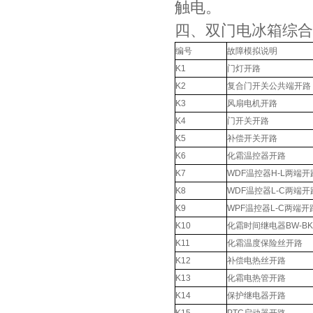
触电。
四、双门电冰箱综合
编号
故障模拟说明
K1
门灯开路
K2
复合门开关公共端开路
K3
风扇电机开路
K4
门开关开路
K5
补偿开关开路
K6
化霜温控器开路
K7
WDF温控器H-L两端开
K8
WDF温控器L-C两端开
K9
WPF温控器L-C两端开
K10
化霜时间继电器BW-B
K11
化霜温度保险丝开路
K12
补偿电热丝开路
K13
化霜电热管开路
K14
保护继电器开路