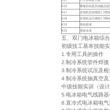
K15
PTC启动器开路
K16
重锤启动器启动触点脱
K17
压缩机启动绕组1-2两
K18
压缩机运行绕组1-3两
K19
系统脏堵
K20
系统冰堵
五、双门电冰箱综合
初级技工基本技能实
1.专用工具的操作
2.制冷系统管件焊接
3.制冷系统试压及检
4.制冷系统抽真空
中级技能实训（设计
5.电冰箱电气线路
6.直冷式电冰箱电