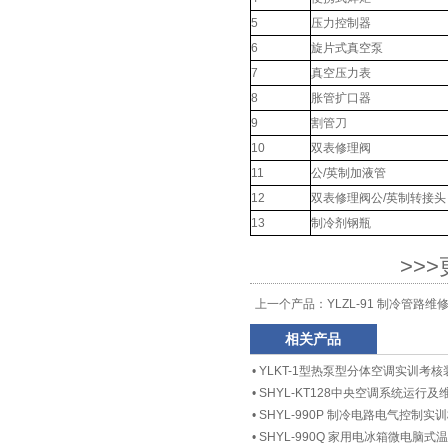
5
压力控制器
6
旋片式真空泵
7
真空压力表
8
胀管扩口器
9
割管刀
10
双表修理阀
11
公/英制加液管
12
双表修理阀公/英制转接头
13
制冷剂钢瓶
>>
上一个产品：
YLZL-91 制冷管路
相关产品
•
YLKT-1型热泵型分体空调实训考核
•
SHYL-KT128中央空调系统运行
•
SHYL-990P 制冷电路电气控制实
•
SHYL-990Q 家用电冰箱微电脑