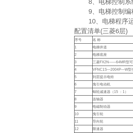
8、电梯控制系
9、电梯控制编
10、电梯程序运
配置清单(三菱6层)
序号
名 称
1
电梯井道
2
电梯底座
3
三菱FX2N——64MR型
4
VFNC1S—2004P—W
5
到层提示电铃
6
曳引电动机
7
蜗轮减速器（15 ：1）
8
连轴器
9
电磁制动器
10
曳引轮
11
导向轮
12
限速器