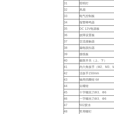
31
照明灯
32
风扇
33
电气控制板
34
报警蜂鸣器
35
DC 12V电源板
36
故障设置板
37
交流接触器
38
漏电脱扣器
39
接线板
40
极限开关（上、下）
41
内六角扳手（M2、M3、
42
活扳手150mm
43
轴用挡圈钳 6#
44
尖嘴钳
45
十字螺丝刀Φ3、Φ6
46
一字螺丝刀Φ3、Φ6
47
502胶水
48
常用螺钉