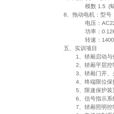
模数 1.5 (蜗
8、拖动电机：型号：
电压：AC220V
功率：0.12
转速：1400 r
五、实训项目
1、轿厢启动与停
2、轿厢平层控
3、轿厢门开、
4、终端限位保
5、限速保护装
6、信号指示系
7、轿厢照明控