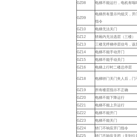
GZ08
电梯不能运行，电机有嗡
电梯所有显示均熄灭，开
GZ09
指令
GZ10
电梯无法关门
GZ12
轿厢内无法选层（三楼）
GZ13
三楼无呼梯停层信号，该
GZ14
电梯不能手动开门
GZ15
电梯不能手动关门
GZ16
电梯上行时二楼总停层
GZ18
电梯轿门关门夹人后，门
GZ19
所有楼层指示不正确
GZ20
电梯不能下降运行
GZ21
电梯不能上升运行
GZ22
电梯不能开门
GZ23
电梯不能关门
GZ24
轿门不响应开门指令
GZ25
轿门不响应关闭（关到位