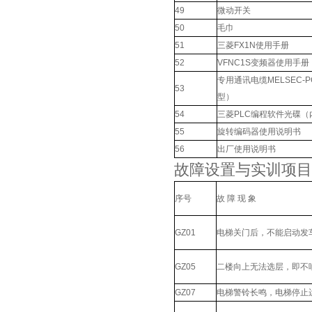
49
微动开关
50
毛巾
51
三菱FX1N使用手册
52
VFNC1S变频器使用手册
专用通讯电缆MELSEC-PC
53
型）
54
三菱PLC编程软件光碟（
55
旋转编码器使用说明书
56
出厂使用说明书
故障设置与实训项目
序号
故 障 现 象
GZ01
电梯关门后，不能启动发
GZ05
二楼向上无法选层，即不
GZ07
电梯警铃长鸣，电梯停止