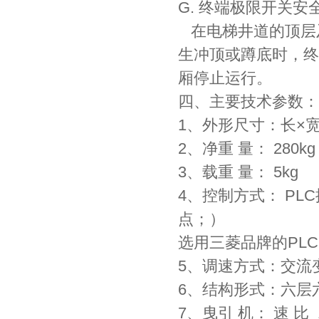
G. 终端极限开关安
在电梯井道的顶层
生冲顶或蹲底时，终
厢停止运行。
四、主要技术参数：
1、外形尺寸：长×宽×高
2、净重 量： 280kg
3、载重 量： 5kg
4、控制方式： PL
点；）
选用三菱品牌的PL
5、调速方式：交流
6、结构形式：六层
7、曳引 机： 速 比 