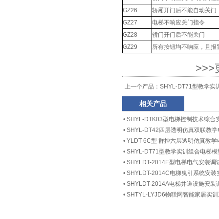
GZ26
轿厢开门后不能自动关门
GZ27
电梯不响应关门指令
GZ28
轿门开门后不能关门
GZ29
所有按钮均不响应，且报
>>
上一个产品：
SHYL-DT71型教学
相关产品
•
SHYL-DTK03型电梯控制技术综
•
SHYL-DT42四层透明仿真双联教
•
YLDT-6C型 群控六层透明仿真教
•
SHYL-DT71型教学实训组合电梯模
•
SHYLDT-2014E型电梯电气安装
•
SHYLDT-2014C电梯曳引系统安
•
SHYLDT-2014A电梯井道设施
•
SHTYL-LYJD6物联网智能家居实