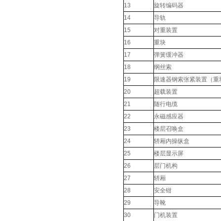
13
旋转编码器
14
导轨
15
对重装置
16
重块
17
弹簧缓冲器
18
纲丝索
19
限速器钢索张紧装置（重
20
超载装置
21
随行电缆
22
永磁感应器
23
楼层召唤盒
24
轿厢内操纵盒
25
楼层显示屏
26
层门机构
27
轿厢
28
安全钳
29
导靴
30
门机装置