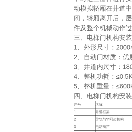
动模拟轿厢在井道中
闭，轿厢离开后，层
件及整个机械动作过
三、电梯门机构安装
1、外形尺寸：2000×
2、自动门材质：优
3、井道内尺寸：18
4、整机功耗：≤0.5
5、整机重量：≤600
四、电梯门机构安装
序号
名称
1
井道框架
2
导轨与轿厢架机构
3
电动葫芦