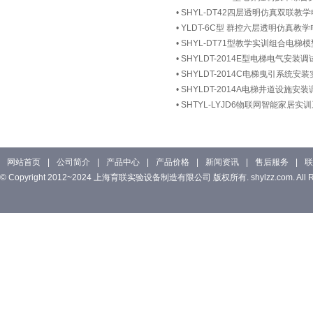
•
SHYL-DT42四层透明仿真双联教
•
YLDT-6C型 群控六层透明仿真教
•
SHYL-DT71型教学实训组合电梯模
•
SHYLDT-2014E型电梯电气安装
•
SHYLDT-2014C电梯曳引系统安
•
SHYLDT-2014A电梯井道设施
•
SHTYL-LYJD6物联网智能家居实
网站首页
|
公司简介
|
产品中心
|
产品价格
|
新闻资讯
|
售后服务
|
联
© Copyright 2012~2024 上海育联实验设备制造有限公司 版权所有. shylzz.com. All Rig