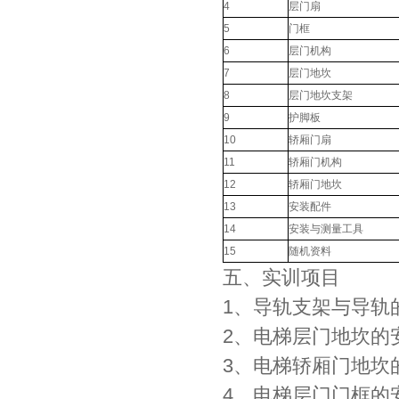
4
层门扇
5
门框
6
层门机构
7
层门地坎
8
层门地坎支架
9
护脚板
10
轿厢门扇
11
轿厢门机构
12
轿厢门地坎
13
安装配件
14
安装与测量工具
15
随机资料
五、实训项目
1、导轨支架与导轨
2、电梯层门地坎的
3、电梯轿厢门地坎
4、电梯层门门框的