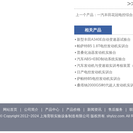
>
上一个产品：
一汽丰田花冠电控综合
相关产品
•
新型丰田A340E自动变速器试验台
•
帕萨特B5 1.8T电控发动机实训台
•
普桑化油器发动机实验台
•
汽车ABS+EBD制动系统实验台
•
汽车发动机与变速箱实训考核装置（
•
日产电控发动机实训台
•
萨帕特B5电控发动机实训台
•
桑塔纳2000GSI时代超人发动机实
网站首页
|
公司简介
|
产品中心
|
产品价格
|
新闻资讯
|
售后服务
|
联
© Copyright 2012~2024 上海育联实验设备制造有限公司 版权所有. shylzz.com. All Rig