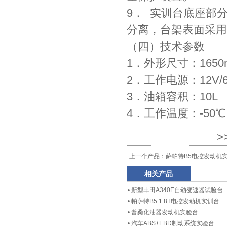
9． 实训台底座部
分离，台架表面采用
（四）技术参数
1．外形尺寸：1650m
2．工作电源：12V/
3．油箱容积：10L
4．工作温度：-50℃
>
上一个产品：
萨帕特B5电控发动机
相关产品
•
新型丰田A340E自动变速器试验台
•
帕萨特B5 1.8T电控发动机实训台
•
普桑化油器发动机实验台
•
汽车ABS+EBD制动系统实验台