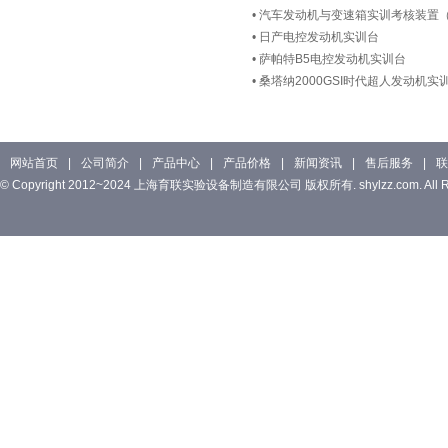
•
汽车发动机与变速箱实训考核装置（
•
日产电控发动机实训台
•
萨帕特B5电控发动机实训台
•
桑塔纳2000GSI时代超人发动机实
网站首页
|
公司简介
|
产品中心
|
产品价格
|
新闻资讯
|
售后服务
|
联
© Copyright 2012~2024 上海育联实验设备制造有限公司 版权所有. shylzz.com. All Rig