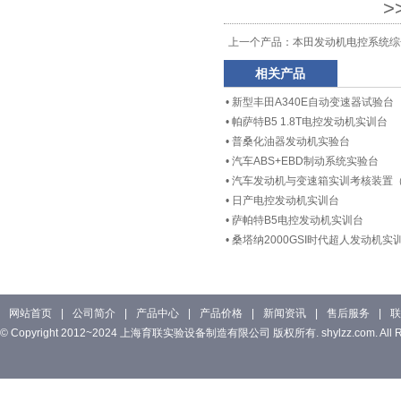
>
上一个产品：
本田发动机电控系统综
相关产品
•
新型丰田A340E自动变速器试验台
•
帕萨特B5 1.8T电控发动机实训台
•
普桑化油器发动机实验台
•
汽车ABS+EBD制动系统实验台
•
汽车发动机与变速箱实训考核装置（
•
日产电控发动机实训台
•
萨帕特B5电控发动机实训台
•
桑塔纳2000GSI时代超人发动机实
网站首页
|
公司简介
|
产品中心
|
产品价格
|
新闻资讯
|
售后服务
|
联
© Copyright 2012~2024 上海育联实验设备制造有限公司 版权所有. shylzz.com. All Rig