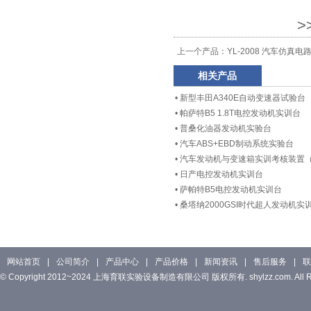
>
上一个产品：
YL-2008 汽车仿
相关产品
•
新型丰田A340E自动变速器试验台
•
帕萨特B5 1.8T电控发动机实训台
•
普桑化油器发动机实验台
•
汽车ABS+EBD制动系统实验台
•
汽车发动机与变速箱实训考核装置（
•
日产电控发动机实训台
•
萨帕特B5电控发动机实训台
•
桑塔纳2000GSI时代超人发动机实
网站首页
|
公司简介
|
产品中心
|
产品价格
|
新闻资讯
|
售后服务
|
联
© Copyright 2012~2024 上海育联实验设备制造有限公司 版权所有. shylzz.com. All Rig