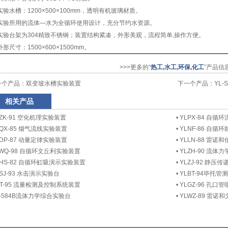
实验水槽：1200×500×100mm，透明有机玻璃材质。
实验所用的流体—水为全循环使用设计，充分节约水资源。
实验台架为304精致不锈钢；装置结构紧凑，外形美观，流程简单,操作方便。
外形尺寸：1500×600×1500mm。
>>>更多的“
热工,水工,环保,化工
”产品信
一个产品：
双变坡水槽实验装置
下一个产品：
YL
相关产品
LZK-91 空化机理实验装置
•
YLPX-84 自
LQX-85 烟气流线实验装置
•
YLNF-86 自
LDP-87 动量定律实验装置
•
YLLN-88 雷
LWQ-98 自循环文丘利实验装置
•
YLZH-90 流体
LHS-82 自循环虹吸演示实验装置
•
YLZJ-92 静压
LSJ-93 水击演示实验台
•
YLBT-94毕托
ST-95 流量检测及控制系统装置
•
YLGZ-96 孔口
L-584B流体力学综合实验台
•
YLWZ-89 雷