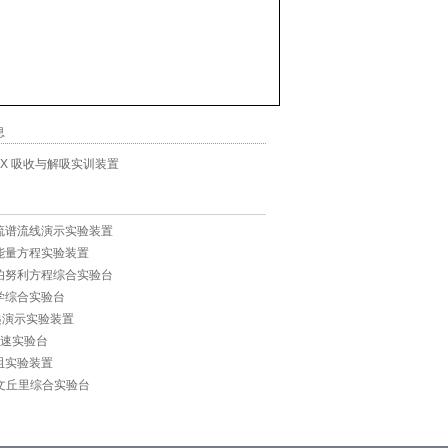
息
-SX 吸收与解吸实训装置
循环流谱流线演示实验装置
循环能量方程实验装置
诺和伯努利方程综合实验台
力学综合实验台
传递演示实验装置
管测速实验台
管咀实验装置
诺和文丘里综合实验台