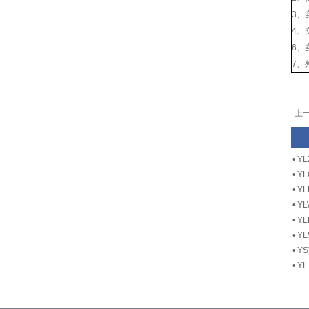
3、
4、
6、
7、
上
•
Y
•
Y
•
Y
•
Y
•
Y
•
Y
•
Y
•
Y