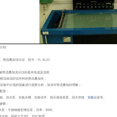
介绍:
、势流叠加演示仪 型号：YL-XL01
：
了解势流叠加演示仪的基本组成及流程
 观察流体流经试件时的势流叠加性；
 对实验中出现的现象进行观察分析，加深对势流叠加的理解；
配置：
箱、供水泵、实验水槽、实验试件、指示液体装置、回水管路、
实验台
架等。
参数：
水泵：不锈钢微型增压泵，功率：90W。
供水箱：容积大于30L，PVC材质。