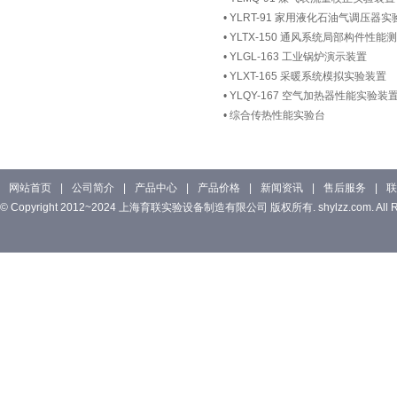
•
YLRT-91 家用液化石油气调压器实
•
YLTX-150 通风系统局部构件性能
•
YLGL-163 工业锅炉演示装置
•
YLXT-165 采暖系统模拟实验装置
•
YLQY-167 空气加热器性能实验装
•
综合传热性能实验台
网站首页
|
公司简介
|
产品中心
|
产品价格
|
新闻资讯
|
售后服务
|
联
© Copyright 2012~2024 上海育联实验设备制造有限公司 版权所有. shylzz.com. All Rig