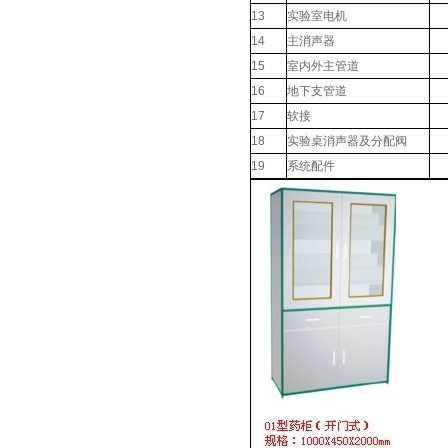
13
实验室电机
14
主消声器
15
室内外主管道
16
地下支管道
17
软接
18
实验桌消声器及分配阀
19
系统配件