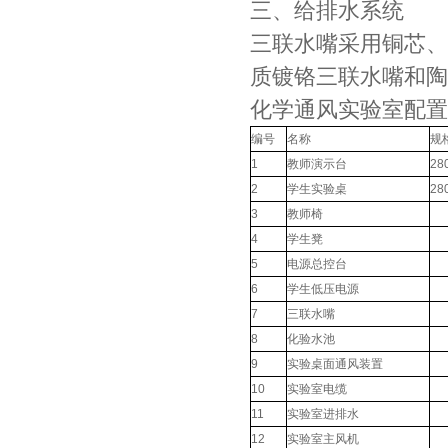
三、给排水系统
三联水嘴采用铜芯、
质镀铬三联水嘴和陶
化学通风实验室配置
编号
名称
规
1
教师演示台
28
2
学生实验桌
28
3
教师椅
4
学生凳
5
电源总控台
6
学生低压电源
7
三联水嘴
8
化验水池
9
实验桌面通风装置
10
实验室电缆
11
实验室进排水
12
实验室主风机