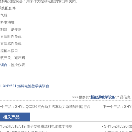
燃料电池控制器：用来作为控制电能的输出和关闭。
系统配套件
氢气瓶
燃料电池堆
控制器、逆变器
交直流阻性负载
交直流感性负载
直流输出接口
气瓶开关、减压阀
实训台
，监控仪表
YL-XNY521 燃料电池教学实训台
>>>更多的“
新能源教学设备
”产品信息
一个产品：
SHYL-QCX26混合动力汽车动力系统解剖运行台
下一个产品：
SH
相关产品
HYL-ZRL518/519 质子交换膜燃料电池教学模型
•
SHYL-ZRL52