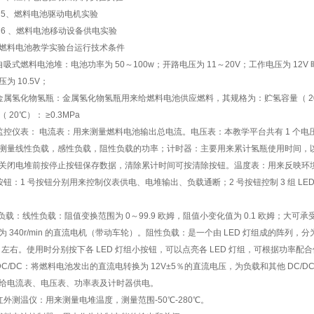
 5、燃料电池驱动电机实验
 6 、燃料电池移动设备供电实验
燃料电池教学实验台运行技术条件
自吸式燃料电池堆：电池功率为 50～100w；开路电压为 11～20V；工作电压为 12V 时，
为 10.5V；
金属氢化物氢瓶：金属氢化物氢瓶用来给燃料电池供应燃料，其规格为：贮氢容量（ 20℃）： 5
 20℃）： ≥0.3MPa
监控仪表： 电流表：用来测量燃料电池输出总电流。电压表：本教学平台共有 1 个
测量线性负载，感性负载，阻性负载的功率；计时器：主要用来累计氢瓶使用时间，
关闭电堆前按停止按钮保存数据，清除累计时间可按清除按钮。温度表：用来反映环
按钮：1 号按钮分别用来控制仪表供电、电堆输出、负载通断；2 号按钮控制 3 组 LED 灯
负载：线性负载：阻值变换范围为 0～99.9 欧姆，阻值小变化值为 0.1 欧姆；大可承
为 340r/min 的直流电机（带动车轮）。阻性负载：是一个由 LED 灯组成的阵列
W 左右。使用时分别按下各 LED 灯组小按钮，可以点亮各 LED 灯组，可根据功率配
DC/DC：将燃料电池发出的直流电转换为 12V±5％的直流电压，为负载和其他 DC/DC 
给电流表、电压表、功率表及计时器供电。
红外测温仪：用来测量电堆温度，测量范围-50℃-280℃。