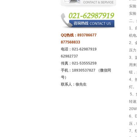
实验
实验
二、
1、
QQ热线：
893786677
机电压
877568833
2、
电话：021-62987919
压力（
62982737
3、
传真：021-53555259
用来
手机：18930537827 （微信同
钮，
号）
4、
联系人：徐先生
灯。
5、
转速
20
6、
压，
7、