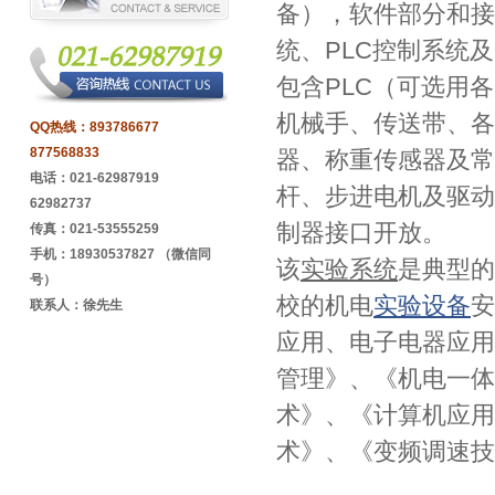
备），软件部分和接
统、PLC控制系统
包含PLC（可选用
机械手、传送带、各
QQ热线：
893786677
877568833
器、称重传感器及常
电话：021-62987919
杆、步进电机及驱动
62982737
制器接口开放。
传真：021-53555259
手机：18930537827 （微信同
该
实验系统
是典型的
号）
校的机电
实验设备
安
联系人：徐先生
应用、电子电器应用
管理》、《机电一体
术》、《计算机应用
术》、《变频调速技