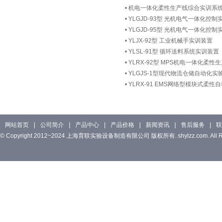
•
机电一体化柔性生产线综合实训系
•
YLGJD-93型 光机电气一体化控
•
YLGJD-95型 光机电气一体化控制
•
YLJX-92型 工业机械手实训装置
•
YLSL-91型 循环送料系统实训装置
•
YLRX-92型 MPS机电一体化柔
•
YLGJS-1型现代物流仓储自动化实
•
YLRX-91 EMS网络型模块式柔
网站首页
|
公司简介
|
产品中心
|
产品价格
|
新闻资讯
|
售后服务
|
联
© Copyright 2012~2024 上海育联实验设备制造有限公司 版权所有. shylzz.com. All Rig