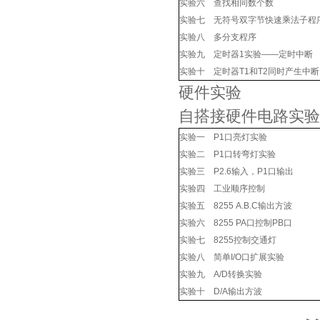
实验六 查找相同数个数
实验七 无符号双字节快速乘法子程
实验八 多分支程序
实验九 定时器1实验——定时中断
实验十 定时器T1和T2同时产生中断
硬件实验
自搭接硬件电路实验
实验一 P1口亮灯实验
实验二 P1口转弯灯实验
实验三 P2.6输入，P1口输出
实验四 工业顺序控制
实验五 8255 A.B.C输出方波
实验六 8255 PA口控制PB口
实验七 8255控制交通灯
实验八 简单I/O口扩展实验
实验九 A/D转换实验
实验十 D/A输出方波