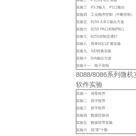
实验二 P1口转弯灯实验
实验三 P3.3输入，P1口输出
实验四 工业顺序控制（中断控制）
实验五 8255 A.B.C输出方波
实验六 8255 PA口控制PB口
实验七 8255控制交通灯
实验八 简单I/O口扩展实验
实验九 A/D转换实验
实验十 D/A输出方波
实验十一 电子音响
8088/8086系列微
软件实验
实验一 清零程序
实验二 拆字程序
实验三 拼字程序
实验四 数据区移动
实验五 数据排序实验
实验六 找“零”个数