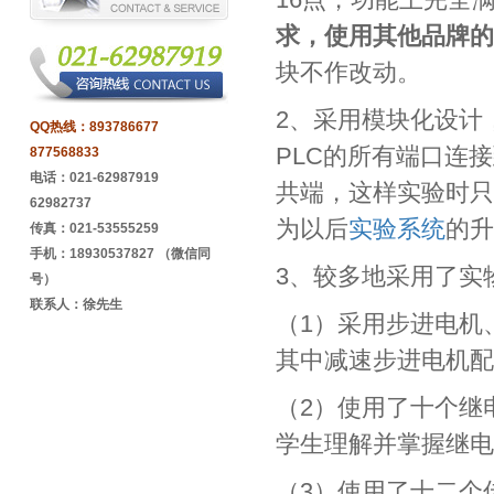
求，使用其他品牌的
块不作改动。
2、采用模块化设计
QQ热线：
893786677
PLC的所有端口连
877568833
电话：021-62987919
共端，这样实验时只
62982737
为以后
实验系统
的升
传真：021-53555259
手机：18930537827 （微信同
3、较多地采用了实
号）
联系人：徐先生
（1）采用步进电机
其中减速步进电机配
（2）使用了十个继
学生理解并掌握继电
（3）使用了十二个