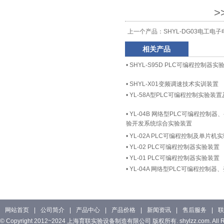
>
上一个产品：
SHYL-DG03电工
相关产品
•
SHYL-S95D PLC可编程控制器实
•
SHYL-X01变频调速技术实训装置
•
YL-58A型PLC可编程控制实验装
•
YL-04B 网络型PLC可编程控制
验开发系统综合实验装置
•
YL-02A PLC可编程控制及单片
•
YL-02 PLC可编程控制器实验装置
•
YL-01 PLC可编程控制器实验装置
•
YL-04A 网络型PLC可编程控制
网站首页
|
公司简介
|
产品中心
|
产品价格
|
新闻资讯
|
售后服务
|
联
© Copyright 2012~2024 上海育联实验设备制造有限公司 版权所有. shylzz.com. All Rig