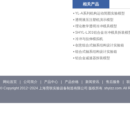
相关产品
•
YL-A系列机构运动简图实验模型
•
透明液压注塑机演示模型
•
理论教学透明冷冲模具模型
•
SHYL-LJ01铝合金冷冲模具拆装模
•
冷冲与拉伸模拟机
•
创意组合式轴系结构设计实验箱
•
组合式轴系结构设计实验箱
•
铝合金减速器拆装模型
网站首页
|
公司简介
|
产品中心
|
产品价格
|
新闻资讯
|
售后服务
|
联
© Copyright 2012~2024 上海育联实验设备制造有限公司 版权所有. shylzz.com. All Rig