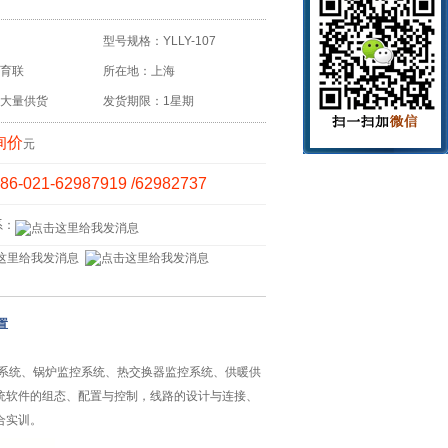
型号规格：YLLY-107
育联
所在地：上海
大量供货
发货期限：1星期
询价
元
86-021-62987919 /62982737
系：
置
控系统、锅炉监控系统、热交换器监控系统、供暖供
统软件的组态、配置与控制，线路的设计与连接、
合实训。