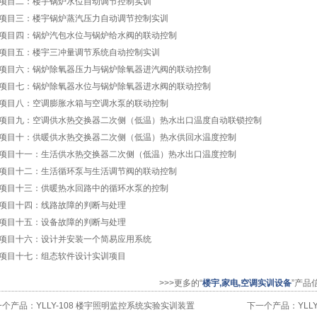
项目二：楼宇锅炉水位自动调节控制实训
项目三：楼宇锅炉蒸汽压力自动调节控制实训
项目四：锅炉汽包水位与锅炉给水阀的联动控制
项目五：楼宇三冲量调节系统自动控制实训
项目六：锅炉除氧器压力与锅炉除氧器进汽阀的联动控制
项目七：锅炉除氧器水位与锅炉除氧器进水阀的联动控制
项目八：空调膨胀水箱与空调水泵的联动控制
项目九：空调供水热交换器二次侧（低温）热水出口温度自动联锁控制
项目十：供暖供水热交换器二次侧（低温）热水供回水温度控制
项目十一：生活供水热交换器二次侧（低温）热水出口温度控制
项目十二：生活循环泵与生活调节阀的联动控制
项目十三：供暖热水回路中的循环水泵的控制
项目十四：线路故障的判断与处理
项目十五：设备故障的判断与处理
项目十六：设计并安装一个简易应用系统
项目十七：组态软件设计实训项目
>>>更多的“
楼宇,家电,空调实训设备
”产品
一个产品：
YLLY-108 楼宇照明监控系统实验实训装置
下一个产品：
YL