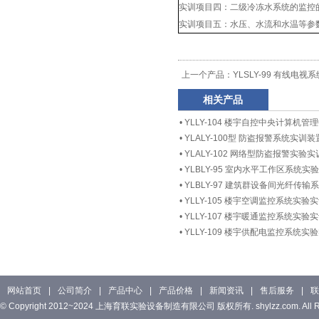
实训项目四：二级冷冻水系统的监控
实训项目五：水压、水流和水温等参
上一个产品：
YLSLY-99 有线电
相关产品
•
YLLY-104 楼宇自控中央计算机管
•
YLALY-100型 防盗报警系统实训装
•
YLALY-102 网络型防盗报警实验
•
YLBLY-95 室内水平工作区系统实
•
YLBLY-97 建筑群设备间光纤传
•
YLLY-105 楼宇空调监控系统实验
•
YLLY-107 楼宇暖通监控系统实验
•
YLLY-109 楼宇供配电监控系统实
网站首页
|
公司简介
|
产品中心
|
产品价格
|
新闻资讯
|
售后服务
|
联
© Copyright 2012~2024 上海育联实验设备制造有限公司 版权所有. shylzz.com. All Rig