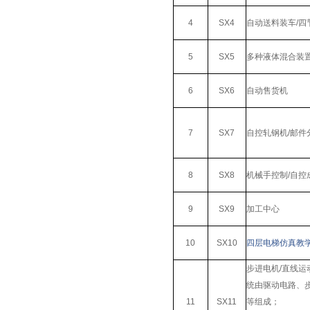
4
SX4
自动送料装车/四
5
SX5
多种液体混合装
6
SX6
自动售货机
7
SX7
自控轧钢机/邮件
8
SX8
机械手控制/自控
9
SX9
加工中心
10
SX10
四层电梯仿真教
步进电机/直线
统由驱动电路、
11
SX11
等组成；