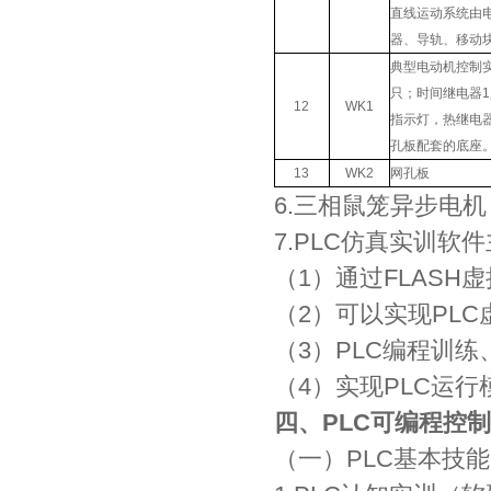
直线运动系统由
器、导轨、移动
典型电动机控制
只；时间继电器1
12
WK1
指示灯，热继电
孔板配套的底座
13
WK2
网孔板
6.三相鼠笼异步电机，
7.PLC仿真实训软
（1）通过FLASH
（2）可以实现PL
（3）PLC编程训练
（4）实现PLC运
四、
PLC可编程控
（一）PLC基本技