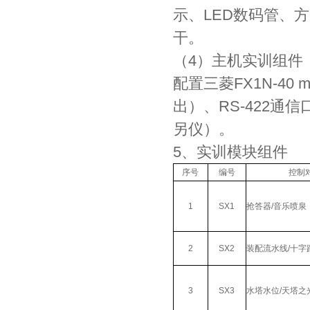
示、LED数码管、
干。
（4）主机实训组件
配置三菱FX1N-40
出）、RS-422通
另仪）。
5、实训模块组件
序号
编号
控制
1
SX1
抢答器/音乐喷泉
2
SX2
装配流水线/十字
3
SX3
水塔水位/天塔之